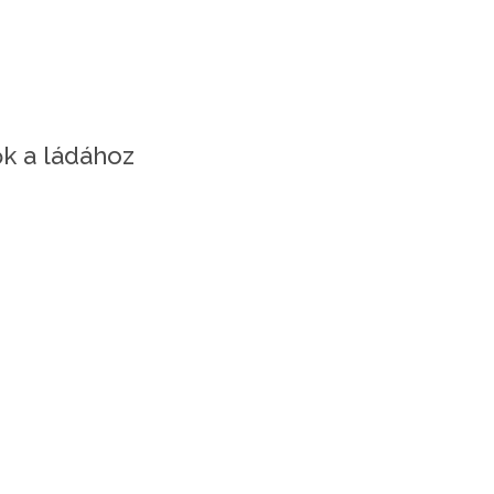
ők a ládához
küvők
keresztelők