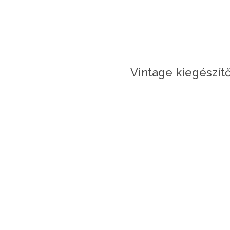
Vintage kiegészít
es