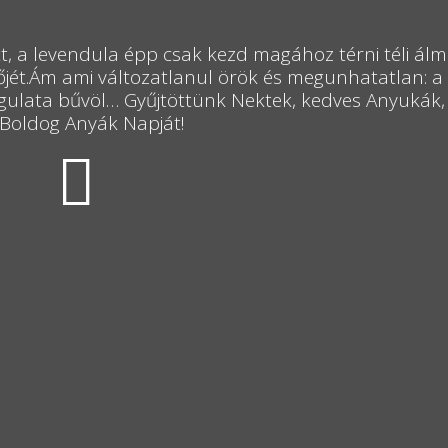
t, a levendula épp csak kezd magához térni téli álm
őjét.Ám ami változatlanul örök és megunhatatlan: a
angulata bűvöl… Gyűjtöttünk Nektek, kedves Anyukák,
kBoldog Anyák Napját!
