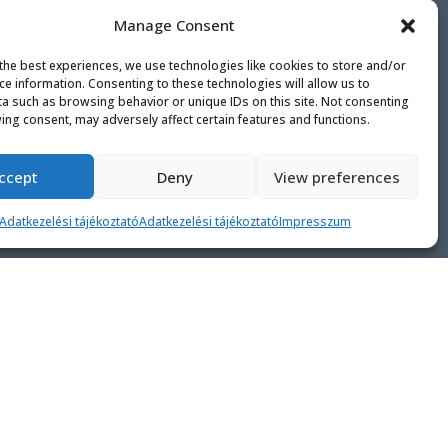
Manage Consent
the best experiences, we use technologies like cookies to store and/or
ce information. Consenting to these technologies will allow us to
a such as browsing behavior or unique IDs on this site. Not consenting

szállítás
ing consent, may adversely affect certain features and functions.
Házhozszállítás DPD futárszolgálattal
ccept
Deny
View preferences
belföldre. Az elkészült tárgyak személyes
átvétele is lehetséges.
Adatkezelési tájékoztató
Adatkezelési tájékoztató
Impresszum
Szállítási és átvételi információk

KAPCSOLAT
Bóta Era & Molnár Réka alapítók
Budapest
E-mail címünk, kapcsolat >>
Gyakori kérdések és
válaszok itt >>