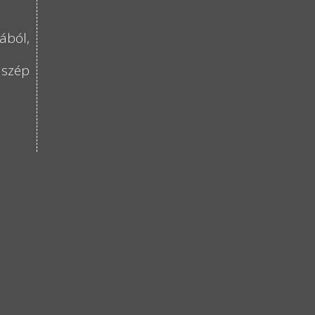
ából,
 szép