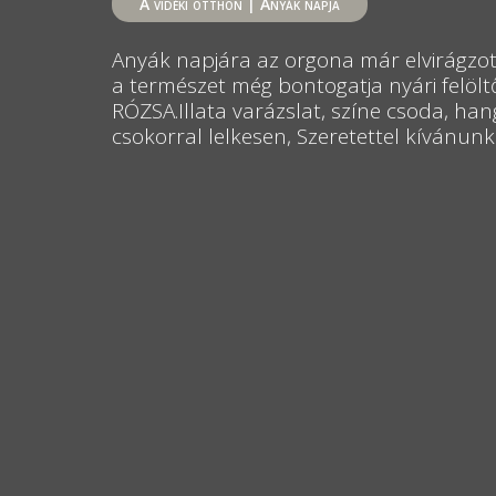
A vidéki otthon
|
Anyák napja
Anyák napjára az orgona már elvirágzot
a természet még bontogatja nyári felölt
RÓZSA.Illata varázslat, színe csoda, h
csokorral lelkesen, Szeretettel kívánun