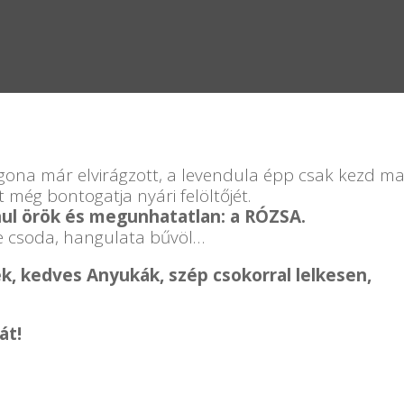
ona már elvirágzott, a levendula épp csak kezd mag
 még bontogatja nyári felöltőjét.
nul örök és megunhatatlan: a RÓZSA.
íne csoda, hangulata bűvöl…
, kedves Anyukák, szép csokorral lelkesen,
át!