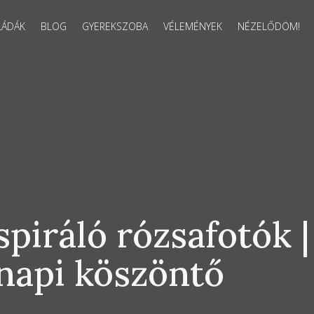
LÁDÁK
BLOG
GYEREKSZOBA
VÉLEMÉNYEK
NÉZELŐDÖM!
spiráló rózsafotók |
napi köszöntő