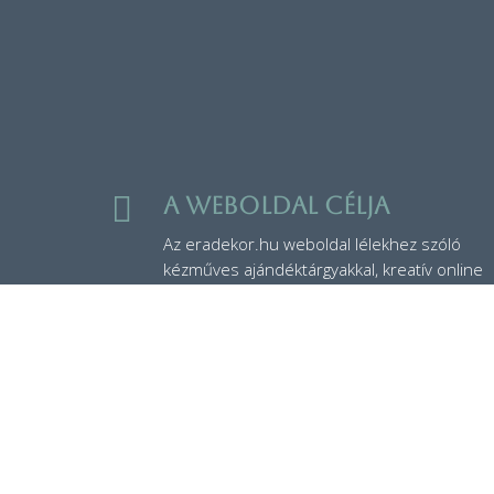

A weboldal célja
Az eradekor.hu weboldal lélekhez szóló
kézműves ajándéktárgyakkal, kreatív online
alkotóprogramokkal, rusztikus kisbútorok
értékesítésével és inspiráló otthondekor
ötletekkel segít a kreatív önkifejezésben.