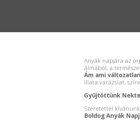
Anyák napjára az org
álmából, a természet
Ám ami változatla
Illata varázslat, sz
Gyűjtöttünk Nektek
Szeretettel kívánunk
Boldog Anyák Napj