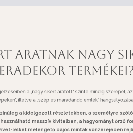
rt aratnak nagy si
EraDekor termékei
jelzéseiben a „nagy sikert aratott” szinte mindig szerepel, a
épeken”, illetve a „szép és maradandó emlék” hangsúlyozása
színűleg a kidolgozott részletekben, a személyre szóló
használható masszív kivitelben, a hagyományt őrző f
zívet-lelket melengető bájos minták vonzerejében rejli