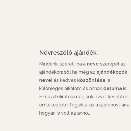
Névreszóló ajándék.
Mindenki szereti, ha a
neve
szerepel az
ajándékon; sőt ha még az
ajándékozók
nevei
és kedves
köszöntése
, a
különleges alkalom és annak
dátuma
is.
Ezek a feliratok még sok évvel később is
emlékeztetni fogják a kis tulajdonost arra,
hogyan is volt az anno…