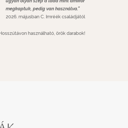
ugyan olyan szép a láda mint amikor
megkaptuk, pedig van használva.”
2026. májusban C. Imréék családjától
Hosszútávon használható, örök darabok!
ták