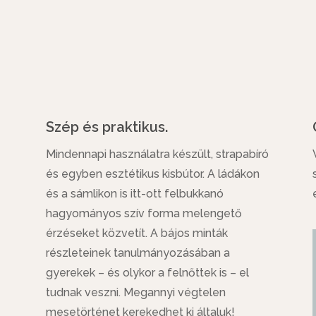
Szép és praktikus.
Mindennapi használatra készült, strapabíró
és egyben esztétikus kisbútor. A ládákon
és a sámlikon is itt-ott felbukkanó
hagyományos szív forma melengető
érzéseket közvetít. A bájos minták
részleteinek tanulmányozásában a
gyerekek – és olykor a felnőttek is – el
tudnak veszni. Megannyi végtelen
mesetörténet kerekedhet ki általuk!