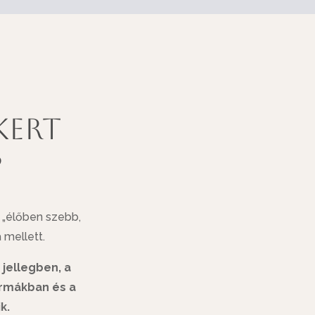
kert
?
z „élőben szebb,
 mellett.
 jellegben, a
ormákban és a
k.