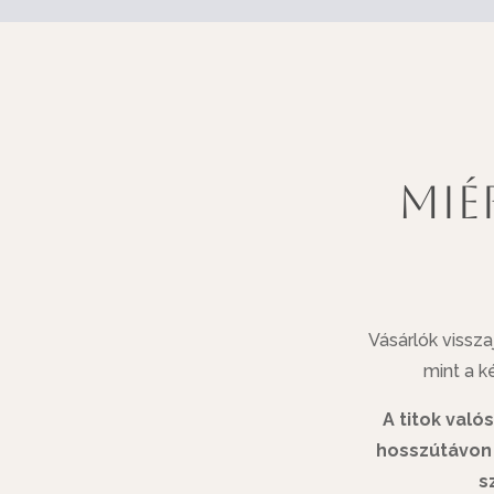
Mié
Vásárlók vissza
mint a k
A titok való
hosszútávon 
s