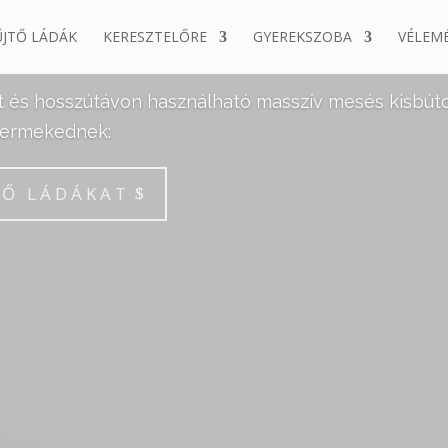
ELŐRE 2026
JTŐ LÁDÁK
KERESZTELŐRE
GYEREKSZOBA
VÉLEM
és hosszútávon használható masszív mesés kisbútort
yermekednek:
LŐ LÁDÁKAT