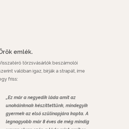
Örök emlék.
Visszatérő törzsvásárlók beszámolói
szerint valóban igaz, bírják a strapát, íme
egy friss:
„Ez már a negyedik láda amit az
unokáinknak készíttettünk, mindegyik
gyermek az első szülinapjára kapta. A
legnagyobb már 8 éves de még mindig