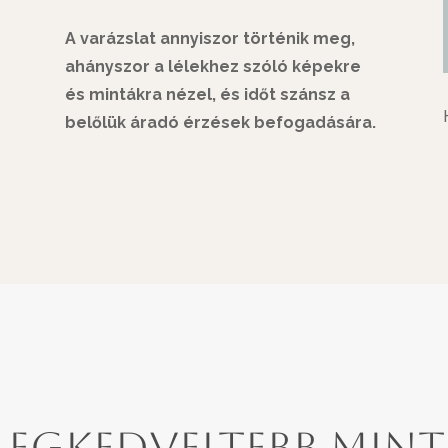
A varázslat annyiszor történik meg,
ahányszor a lélekhez szóló képekre
és mintákra nézel, és időt szánsz a
belőlük áradó érzések befogadására.
legkedveltebb min