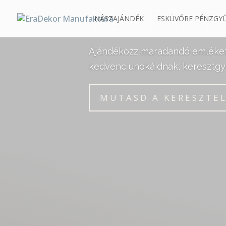
KERESZT
NÁSZAJÁNDÉK
ESKÜVŐRE PÉNZGYŰ
Ajándékozz maradandó emléket 
kedvenc unokáidnak, keresztg
MUTASD A KERESZTE