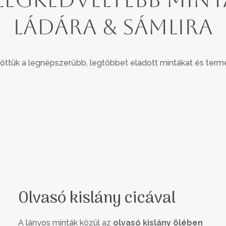
ládára & sámlira
öttük a legnépszerűbb, legtöbbet eladott mintákat és termé
Olvasó kislány cicával
A lányos minták közül az
olvasó kislány ölében