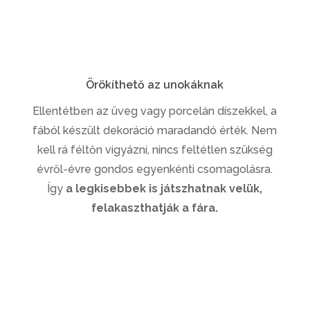
Örökíthető az unokáknak
Ellentétben az üveg vagy porcelán díszekkel, a
fából készült dekoráció maradandó érték. Nem
kell rá féltőn vigyázni, nincs feltétlen szükség
évről-évre gondos egyenkénti csomagolásra.
Így
a legkisebbek is játszhatnak velük,
felakaszthatják a fára.