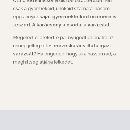
Otthonod karácsonyi díszbe öltöztetését nem
csak a gyermekeid, unokáid számára, hanem
épp annyira
saját gyermeklelked örömére is
teszed. A karácsony a csoda, a varázslat.
Megéled-e, átéled-e pár nyugodt pillanatra az
ünnep jellegzetes
mézeskalács illatú igazi
varázsát
? Ha engeded, hogy újra hasson rád, a
meghittség átjárja lelkedet.