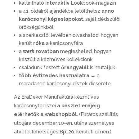
kattintható
interaktív
Lookbook-magazin
a 41. oldalról ajándékba letölthetsz
anno
karácsonyi képeslapokat
, saját dédszülői
örökségünkből
a szerkesztői levélben olvashatod, hogyan
került
róka
a karácsonyfára
a
werk
rovatban
meglesheted, hogyan
készült a kézműves kollekciónk
családunk festett
őrangyalát
is mutatjuk
több évtizedes használatra
→ a
maradandó karácsonyi díszek dicsérete
Az EraDekor Manufaktúra kézműves
karácsonyfadíszei
a készlet erejéig
elérhetők a webshopból.
(Futáros szállítás
utoljára december 10-én, utána személyes
átvétel lehetséges Bp. 20. kerületi címen.)