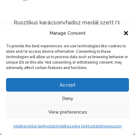
Rusztikus karácsonyfadísz medál szett (3
db)
Manage Consent
7 500 Ft
To provide the best experiences, we use technologies like cookies to
Elfogyott
store and/or access device information. Consenting to these
technologies will allow us to process data such as browsing behavior or
unique IDs on this site. Not consenting or withdrawing consent, may
adversely affect certain features and functions.
Accept
Deny
View preferences
Adatkezelési tájékoztató
Adatkezelési tájékoztató
Impresszum