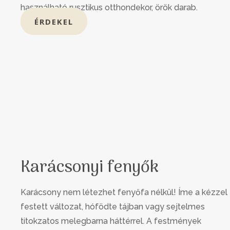
használható rusztikus otthondekor, örök darab.
ÉRDEKEL
Karácsonyi fenyők
Karácsony nem létezhet fenyőfa nélkül! Íme a kézzel
festett változat, hófödte tájban vagy sejtelmes
titokzatos melegbarna háttérrel. A festmények