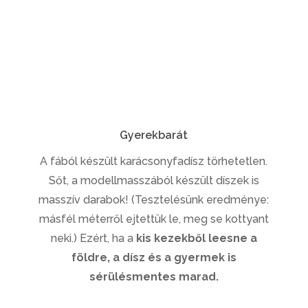
Gyerekbarát
A fából készült karácsonyfadísz törhetetlen.
Sőt, a modellmasszából készült díszek is
masszív darabok! (Tesztelésünk eredménye:
másfél méterről ejtettük le, meg se kottyant
neki.) Ezért, ha a
kis kezekből leesne a
földre, a dísz és a gyermek is
sérülésmentes marad.