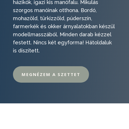
házikók, igazi kis manófalu. Mikulás
szorgos manóinak otthona. Bordó,
mohazöld, türkizzöld, púderszín,
farmerkék és okker árnyalatokban készül
modellmasszából. Minden darab kézzel
festett. Nincs két egyforma! Hátoldaluk
is díszített.
MEGNÉZEM A SZETTET