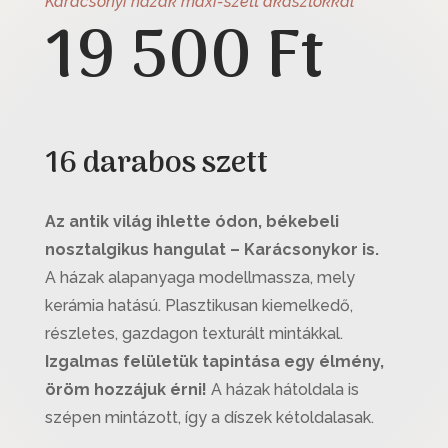
Karácsonyi házak maxi-szett akasztókkal
19 500 Ft
16 darabos szett
Az antik világ ihlette ódon, békebeli
nosztalgikus hangulat – Karácsonykor is.
A házak alapanyaga modellmassza, mely
kerámia hatású. Plasztikusan kiemelkedő,
részletes, gazdagon texturált mintákkal.
Izgalmas felületük tapintása egy élmény,
öröm hozzájuk érni!
A házak hátoldala is
szépen mintázott, így a díszek kétoldalasak.