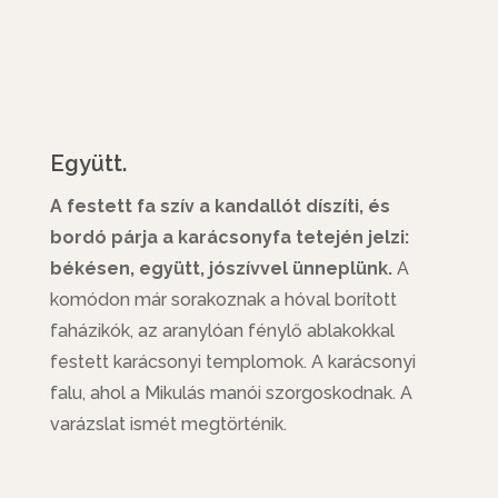
Együtt.
A festett fa szív a kandallót díszíti, és
bordó párja a karácsonyfa tetején jelzi:
békésen, együtt, jószívvel ünneplünk.
A
komódon már sorakoznak a hóval borított
faházikók, az aranylóan fénylő ablakokkal
festett karácsonyi templomok. A karácsonyi
falu, ahol a Mikulás manói szorgoskodnak. A
varázslat ismét megtörténik.