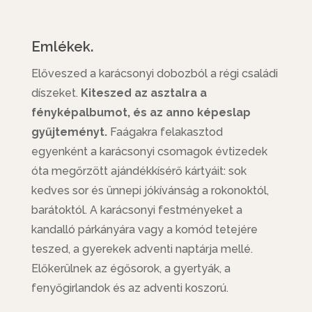
Emlékek.
Előveszed a karácsonyi dobozból a régi családi
díszeket.
Kiteszed az asztalra a
fényképalbumot, és az anno képeslap
gyűjteményt.
Faágakra felakasztod
egyenként a karácsonyi csomagok évtizedek
óta megőrzött ajándékkísérő kártyáit: sok
kedves sor és ünnepi jókívánság a rokonoktól,
barátoktól. A karácsonyi festményeket a
kandalló párkányára vagy a komód tetejére
teszed, a gyerekek adventi naptárja mellé.
Előkerülnek az égősorok, a gyertyák, a
fenyőgirlandok és az adventi koszorú.