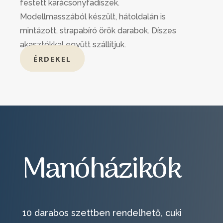
festett karácsonyfadíszek.
Modellmasszából készült, hátoldalán is
mintázott, strapabíró örök darabok. Díszes
akasztókkal együtt szállítjuk.
ÉRDEKEL
Manóházikók
10 darabos szettben rendelhető, cuki