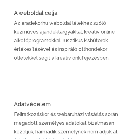
A weboldal célja
Az eradekor.hu weboldal lélekhez szóló
kézműves ajándéktárgyakkal, kreatív online
alkotóprogramokkal, rusztikus kisbútorok
értékesítésével és inspiráló otthondekor
ötletekkel segít a kreatív önkifejezésben.
Adatvédelem
Feliratkozáskor és webáruházi vásárlás során
megadott személyes adatokat bizalmasan
kezeljük, harmadik személynek nem adjuk át.