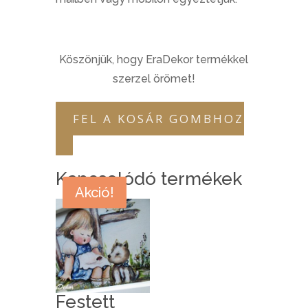
Köszönjük, hogy EraDekor termékkel
szerzel örömet!
FEL A KOSÁR GOMBHOZ
Kapcsolódó termékek
Akció!
Festett