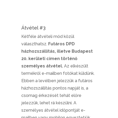
Átvétel #3
Kétféle átvételi mód közül
választhatsz.
Futáros DPD
házhozszállítás, illetve Budapest
20. kerületi címen történő
személyes átvétel.
Az elkészült
termékről e-mailben fotókat küldünk.
Ebben a levélben jelezzük a futáros
házhozszállítás pontos napját is, a
csomag érkezését tehát előre
jelezzük, lehet rá készülni. A
személyes átvétel időpontját e-
mailben vagy mobilon egyeztetjük.