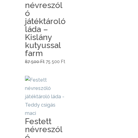
névreszól
ó
játéktároló
láda –
Kislány
kutyussal
farm
Original
Current
87 500
Ft
75 500
Ft
price
price
was:
is:
87
75
500 Ft.
500 Ft.
Festett
névreszól
ó