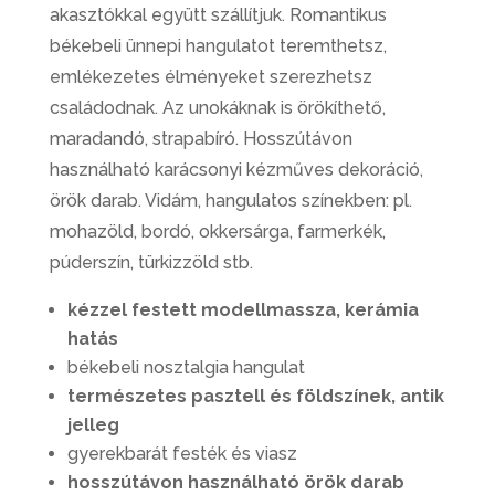
akasztókkal együtt szállítjuk. Romantikus
békebeli ünnepi hangulatot teremthetsz,
emlékezetes élményeket szerezhetsz
családodnak. Az unokáknak is örökíthető,
maradandó, strapabíró. Hosszútávon
használható karácsonyi kézműves dekoráció,
örök darab. Vidám, hangulatos színekben: pl.
mohazöld, bordó, okkersárga, farmerkék,
púderszín, türkizzöld stb.
kézzel festett modellmassza, kerámia
hatás
békebeli nosztalgia hangulat
természetes pasztell és földszínek, antik
jelleg
gyerekbarát festék és viasz
hosszútávon használható örök darab