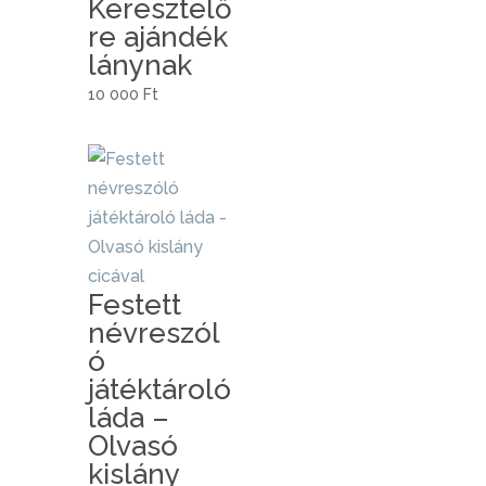
Keresztelő
re ajándék
lánynak
10 000
Ft
Festett
névreszól
ó
játéktároló
láda –
Olvasó
kislány