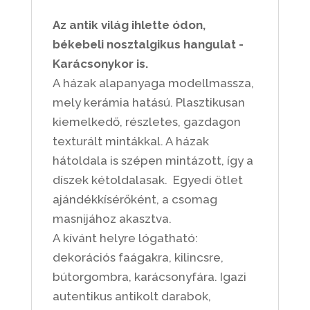
Az antik világ ihlette ódon,
békebeli nosztalgikus hangulat -
Karácsonykor is.
A házak alapanyaga modellmassza,
mely kerámia hatású. Plasztikusan
kiemelkedő, részletes, gazdagon
texturált mintákkal. A házak
hátoldala is szépen mintázott, így a
díszek kétoldalasak. Egyedi ötlet
ajándékkísérőként, a csomag
masnijához akasztva.
A kívánt helyre lógatható:
dekorációs faágakra, kilincsre,
bútorgombra, karácsonyfára. Igazi
autentikus antikolt darabok,