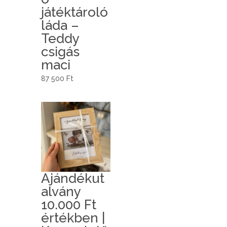
játéktároló
láda –
Teddy
csigás
maci
87 500
Ft
Ajándékut
alvány
10.000 Ft
értékben |