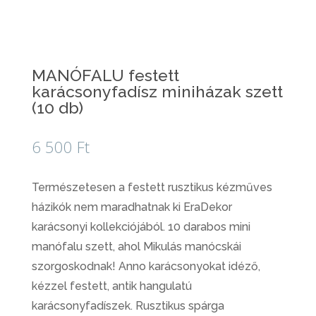
MANÓFALU festett
karácsonyfadísz miniházak szett
(10 db)
6 500
Ft
Természetesen a festett rusztikus kézműves
házikók nem maradhatnak ki EraDekor
karácsonyi kollekciójából. 10 darabos mini
manófalu szett, ahol Mikulás manócskái
szorgoskodnak! Anno karácsonyokat idéző,
kézzel festett, antik hangulatú
karácsonyfadíszek. Rusztikus spárga