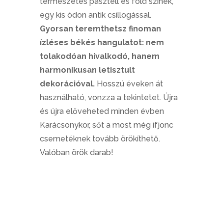
természetes pasztell és föld színek,
egy kis ódon antik csillogással.
Gyorsan teremthetsz finoman
ízléses békés hangulatot: nem
tolakodóan hivalkodó, hanem
harmonikusan letisztult
dekorációval.
Hosszú éveken át
használható, vonzza a tekintetet. Újra
és újra előveheted minden évben
Karácsonykor, sőt a most még ifjonc
csemetéknek tovább örökíthető.
Valóban örök darab!