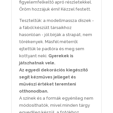
figyelemfelkeltő apró részletekkel.
Öröm hozzájuk érni! Kézzel festett.
Teszteltük: a modellmassza díszek -
a fából készült társaikhoz
hasonlóan - jól bírják a strapát, nem
törékenyek. Másfél méterről
ejtettük le padlóra és meg sem
kottyant neki.
Gyerekek is
játszhatnak vele.
Az egyedi dekorációs kiegészítő
segít kézműves jelleget és
művészi értéket teremteni
otthonodban.
A színek és a formák egyénileg nem
módosíthatók, mivel minden tárgy
egyedileg készül, a fotókhoz