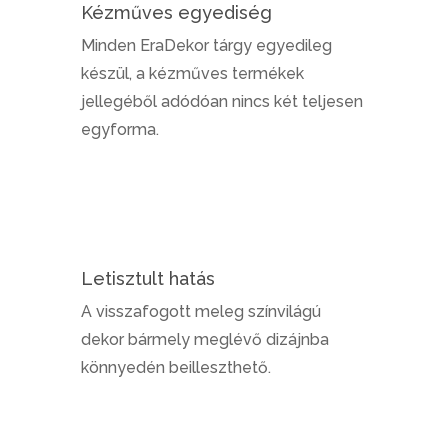
Kézműves egyediség
Minden EraDekor tárgy egyedileg
készül, a kézműves termékek
jellegéből adódóan nincs két teljesen
egyforma.
Letisztult hatás
A visszafogott meleg színvilágú
dekor bármely meglévő dizájnba
könnyedén beilleszthető.