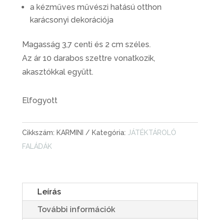
a kézműves művészi hatású otthon
karácsonyi dekorációja
Magasság 3,7 centi és 2 cm széles.
Az ár 10 darabos szettre vonatkozik,
akasztókkal együtt.
Elfogyott
Cikkszám:
KARMINI
Kategória:
JÁTÉKTÁROLÓ
FALÁDÁK
Leírás
További információk