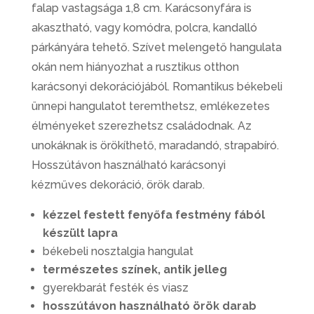
falap vastagsága 1,8 cm. Karácsonyfára is
akasztható, vagy komódra, polcra, kandalló
párkányára tehető. Szívet melengető hangulata
okán nem hiányozhat a rusztikus otthon
karácsonyi dekorációjából. Romantikus békebeli
ünnepi hangulatot teremthetsz, emlékezetes
élményeket szerezhetsz családodnak. Az
unokáknak is örökíthető, maradandó, strapabíró.
Hosszútávon használható karácsonyi
kézműves dekoráció, örök darab.
kézzel festett fenyőfa festmény fából
készült lapra
békebeli nosztalgia hangulat
természetes színek, antik jelleg
gyerekbarát festék és viasz
hosszútávon használható örök darab