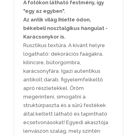
A fotókon látható festmény, így
"egy az egyben".
Az antik világ ihlette ódon,
békebeli nosztalgikus hangulat -
Karácsonykor is.
Rusztikus textúra. A kívánt helyre
lógatható: dekorációs faágakra,
kilincsre, bútorgombra,
karácsonyfára. Igazi autentikus
antikolt darab, figyelemfelkeltő
apró részletekkel. Öröm
megérinteni, simogatni a
struktúrpaszta és a sűrű festékek
által keltett látható és tapintható
ecsetvonásokat! Egyedi akasztója
lenvászon szalag, mely szintén