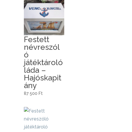
Festett
névreszól
ó
játéktároló
láda –
Hajóskapit
ány
87 500
Ft