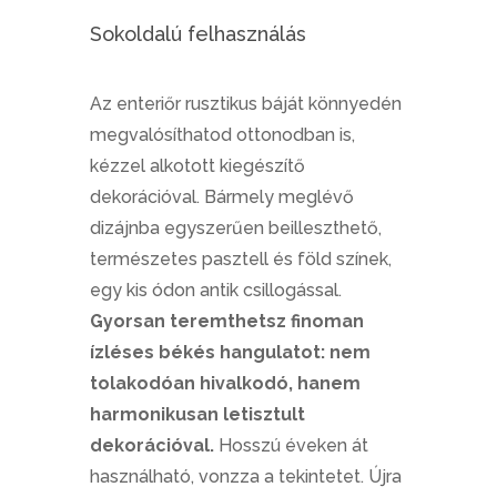
Sokoldalú felhasználás
Az enteriőr rusztikus báját könnyedén
megvalósíthatod ottonodban is,
kézzel alkotott kiegészítő
dekorációval. Bármely meglévő
dizájnba egyszerűen beilleszthető,
természetes pasztell és föld színek,
egy kis ódon antik csillogással.
Gyorsan teremthetsz finoman
ízléses békés hangulatot: nem
tolakodóan hivalkodó, hanem
harmonikusan letisztult
dekorációval.
Hosszú éveken át
használható, vonzza a tekintetet. Újra