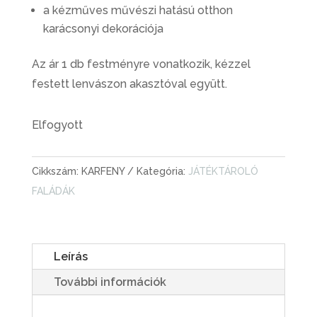
a kézműves művészi hatású otthon
karácsonyi dekorációja
Az ár 1 db festményre vonatkozik, kézzel
festett lenvászon akasztóval együtt.
Elfogyott
Cikkszám:
KARFENY
Kategória:
JÁTÉKTÁROLÓ
FALÁDÁK
Leírás
További információk