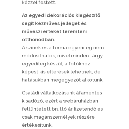
kézzel festett.
Az egyedi dekorációs kiegészítő
segít kézműves jelleget és
művészi értéket teremteni
otthonodban.
A színek és a forma egyénileg nem
módosíthatók, mivel minden tárgy
egyedileg készül, a fotókhoz
képest kis eltérések lehetnek, de
hatásukban megegyezőt alkotunk.
Családi vállalkozásunk áfamentes
kisadózó, ezért a webáruházban
feltüntetett bruttó ár fizetendő és
csak magánszemélyek részére
értékesítünk.