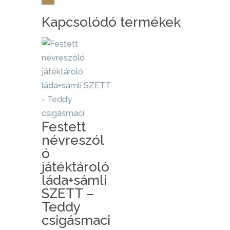
Kapcsolódó termékek
Festett
névreszól
ó
játéktároló
láda+sámli
SZETT –
Teddy
csigásmaci