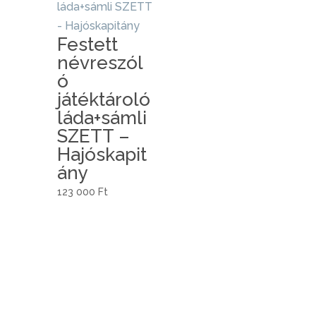
Festett
névreszól
ó
játéktároló
láda+sámli
SZETT –
Hajóskapit
ány
123 000
Ft