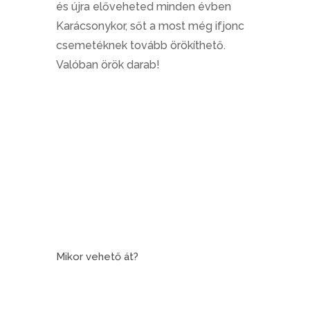
és újra előveheted minden évben
Karácsonykor, sőt a most még ifjonc
csemetéknek tovább örökíthető.
Valóban örök darab!
Mikor vehető át?