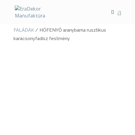
Összes webshop termék
/
JÁTÉKTÁROLÓ
FALÁDÁK
/ HÓFENYŐ aranybarna rusztikus
karácsonyfadísz festmény