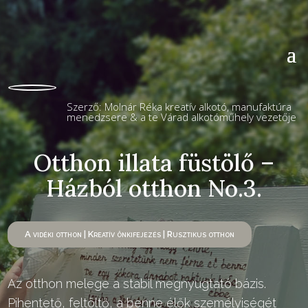
Szerző: Molnár Réka kreatív alkotó, manufaktúra
menedzsere & a te Várad alkotóműhely vezetője
Otthon illata füstölő –
Házból otthon No.3.
A vidéki otthon
|
Kreatív önkifejezés
|
Rusztikus otthon
Az otthon melege a stabil megnyugtató bázis.
Pihentető, feltöltő, a benne élők személyiségét