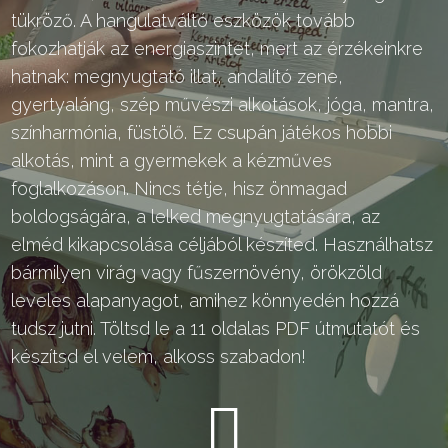
tükröző. A hangulatváltó eszközök tovább
fokozhatják az energiaszintet, mert az érzékeinkre
hatnak: megnyugtató illat, andalító zene,
gyertyaláng, szép művészi alkotások, jóga, mantra,
színharmónia, füstölő. Ez csupán játékos hobbi
alkotás, mint a gyermekek a kézműves
foglalkozáson. Nincs tétje, hisz önmagad
boldogságára, a lelked megnyugtatására, az
elméd kikapcsolása céljából készíted. Használhatsz
bármilyen virág vagy fűszernövény, örökzöld
leveles alapanyagot, amihez könnyedén hozzá
tudsz jutni. Töltsd le a 11 oldalas PDF útmutatót és
készítsd el velem, alkoss szabadon!
