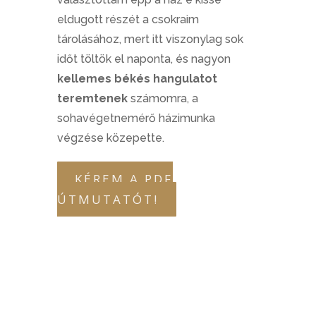
eldugott részét a csokraim
tárolásához, mert itt viszonylag sok
időt töltök el naponta, és nagyon
kellemes békés hangulatot
teremtenek
számomra, a
sohavégetnemérő házimunka
végzése közepette.
KÉREM A PDF
ÚTMUTATÓT!