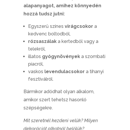
alapanyagot, amihez könnyedén
hozzá tudsz jutni:
Egyszerű színes
virágcsokor
a
kedvenc boltodból,
rózsaszálak
a kertedből vagy a
telekről,
illatos
gyógynövények
a szombati
piacról,
vaskos
levendulacsokor
a tihanyi
fesztiválról.
Bármikor adódhat olyan alkalom,
amikor szert tehetsz hasonló
szépségekre.
Mit szeretnél kezdeni velük? Milyen
dekorációt alkotnál belőlük?