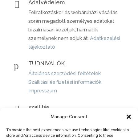

Adatvédelem
Feliratkozáskor és webáruházi vásárlás
során megadott személyes adatokat
bizalmasan kezeljük, harmadik
személynek nem adjuk át.
Adatkezelési
tájékoztató
p
TUDNIVALÓK
Általános szerződési feltételek
Szállítási és fizetési információk
Impresszum

szállítás
Manage Consent
Házhozszállítás DPD futárszolgálattal
belföldre. Az elkészült tárgyak
To provide the best experiences, we use technologies like cookies to
személyes átvétele is lehetséges.
store and/or access device information. Consenting to these