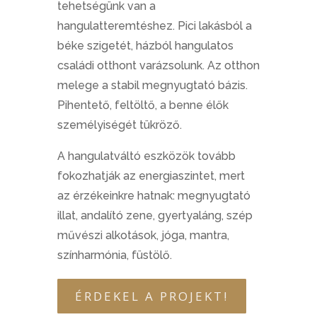
tehetségünk van a
hangulatteremtéshez. Pici lakásból a
béke szigetét, házból hangulatos
családi otthont varázsolunk. Az otthon
melege a stabil megnyugtató bázis.
Pihentető, feltöltő, a benne élők
személyiségét tükröző.
A hangulatváltó eszközök tovább
fokozhatják az energiaszintet, mert
az érzékeinkre hatnak: megnyugtató
illat, andalító zene, gyertyaláng, szép
művészi alkotások, jóga, mantra,
színharmónia, füstölő.
ÉRDEKEL A PROJEKT!