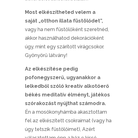
Most elkészítheted velem a
saját „otthon illata füstölődet”,
vagy ha nem füstőlőként szeretnéd,
akkor használhatod dekorációként
úgy, mint egy szárított virágcsokor.
Gyönyörű látvány!
Az elkészítése pedig
pofonegyszerű, ugyanakkor a
lelkedből szóló kreatív alkotóerő
békés meditatív élményt, játékos
szórakozást nyújthat számodra.
Én a mosókonyhámba akasztottam
fel az elkészített csokraimat (vagy ha
úgy tetszik füstölőimet), Azért
választottam épp a ház e kissé