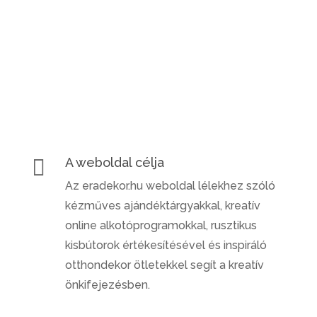

A weboldal célja
Az eradekor.hu weboldal lélekhez szóló
kézműves ajándéktárgyakkal, kreatív
online alkotóprogramokkal, rusztikus
kisbútorok értékesítésével és inspiráló
otthondekor ötletekkel segít a kreatív
önkifejezésben.