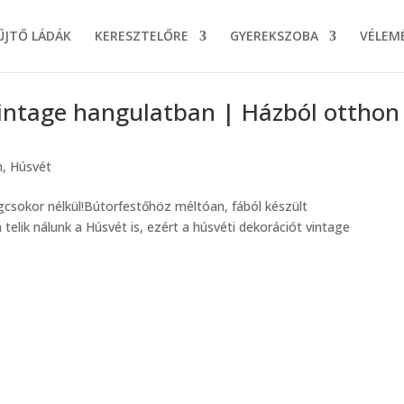
ŰJTŐ LÁDÁK
KERESZTELŐRE
GYEREKSZOBA
VÉLEM
 vintage hangulatban | Házból otthon
n
,
Húsvét
ágcsokor nélkül!Bútorfestőhöz méltóan, fából készült
telik nálunk a Húsvét is, ezért a húsvéti dekorációt vintage