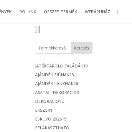
ÉNYEK
RÓLUNK
ÖSSZES TERMÉK
WEBÁRUHÁZ
Keresés
1
JÁTÉKTÁROLÓ FALÁDÁK
19
9
2
AJÁNDÉK FIÚNAK
23
t
3
2
AJÁNDÉK LÁNYNAK
26
e
t
6
3
ASZTALI DEKORÁCIÓ
3
r
e
t
t
m
1
DEKORÁCIÓ
12
r
e
e
é
2
m
1
ÉKSZER
1
r
r
k
t
é
t
m
1
ESKÜVŐ 2026
15
m
e
k
e
é
5
é
FELAKASZTHATÓ
r
r
k