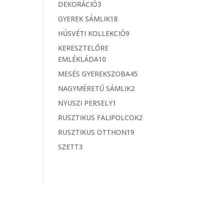
t
k
3
DEKORÁCIÓ
3
m
m
e
t
é
1
GYEREK SÁMLIK
18
é
r
e
k
8
k
9
HÚSVÉTI KOLLEKCIÓ
9
m
r
t
t
é
KERESZTELŐRE
m
e
e
k
1
EMLÉKLÁDA
10
é
r
r
0
k
4
MESÉS GYEREKSZOBA
45
m
m
t
5
é
2
NAGYMÉRETŰ SÁMLIK
2
é
e
t
k
t
k
1
NYUSZI PERSELY
1
r
e
e
t
m
2
RUSZTIKUS FALIPOLCOK
2
r
r
e
é
t
m
1
RUSZTIKUS OTTHON
19
m
r
k
e
é
9
é
3
SZETT
3
m
r
k
t
k
t
é
m
e
e
k
é
r
r
k
m
m
é
é
k
k