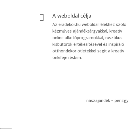
A weboldal célja

Az eradekor.hu weboldal lélekhez szóló
kézműves ajándéktárgyakkal, kreatív
online alkotóprogramokkal, rusztikus
kisbútorok értékesítésével és inspiráló
otthondekor ötletekkel segít a kreatív
önkifejezésben.
nászajándék – pénzgyű