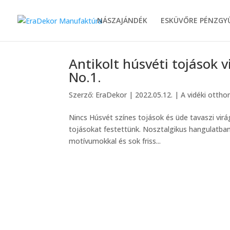
NÁSZAJÁNDÉK
ESKÜVŐRE PÉNZGY
Antikolt húsvéti tojások
No.1.
Szerző:
EraDekor
|
2022.05.12.
|
A vidéki ottho
Nincs Húsvét színes tojások és üde tavaszi vir
tojásokat festettünk. Nosztalgikus hangulatban 
motívumokkal és sok friss...