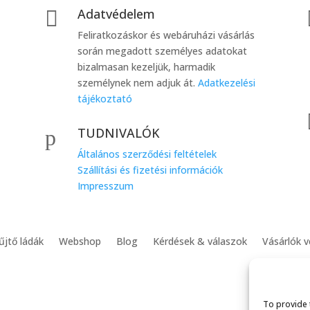
Adatvédelem

Feliratkozáskor és webáruházi vásárlás
során megadott személyes adatokat
bizalmasan kezeljük, harmadik
személynek nem adjuk át.
Adatkezelési
tájékoztató
TUDNIVALÓK
p
Általános szerződési feltételek
Szállítási és fizetési információk
Impresszum
jtő ládák
Webshop
Blog
Kérdések & válaszok
Vásárlók 
To provide 