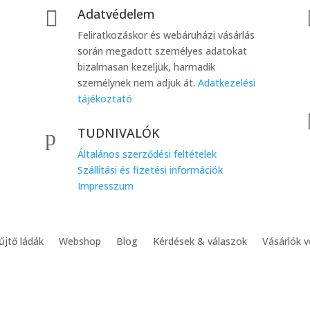
Adatvédelem

Feliratkozáskor és webáruházi vásárlás
során megadott személyes adatokat
bizalmasan kezeljük, harmadik
személynek nem adjuk át.
Adatkezelési
tájékoztató
TUDNIVALÓK
p
Általános szerződési feltételek
Szállítási és fizetési információk
Impresszum
jtő ládák
Webshop
Blog
Kérdések & válaszok
Vásárlók 