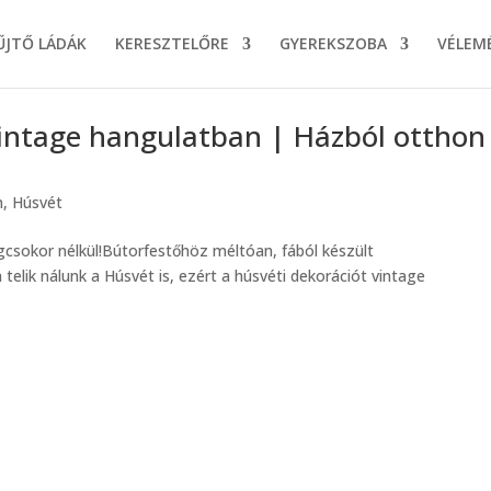
ŰJTŐ LÁDÁK
KERESZTELŐRE
GYEREKSZOBA
VÉLEM
 vintage hangulatban | Házból otthon
n
,
Húsvét
ágcsokor nélkül!Bútorfestőhöz méltóan, fából készült
telik nálunk a Húsvét is, ezért a húsvéti dekorációt vintage