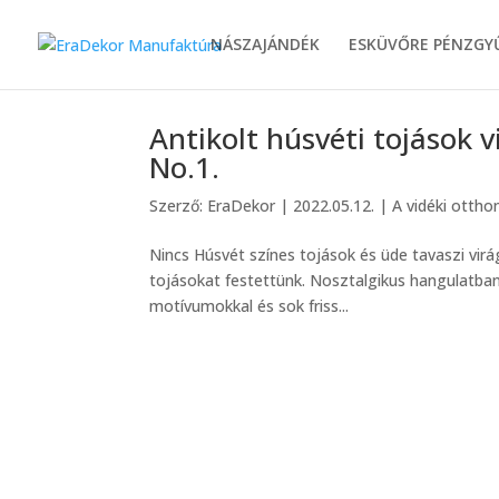
NÁSZAJÁNDÉK
ESKÜVŐRE PÉNZGY
Antikolt húsvéti tojások
No.1.
Szerző:
EraDekor
|
2022.05.12.
|
A vidéki ottho
Nincs Húsvét színes tojások és üde tavaszi vir
tojásokat festettünk. Nosztalgikus hangulatban 
motívumokkal és sok friss...