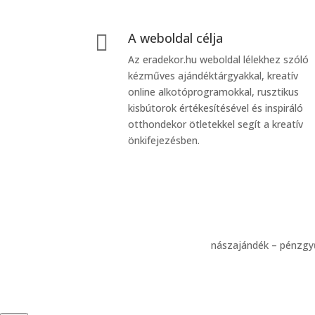
A weboldal célja

Az eradekor.hu weboldal lélekhez szóló
kézműves ajándéktárgyakkal, kreatív
online alkotóprogramokkal, rusztikus
kisbútorok értékesítésével és inspiráló
otthondekor ötletekkel segít a kreatív
önkifejezésben.
nászajándék – pénzgyű