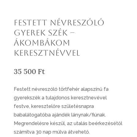
Festett névreszóló
gyerek szék –
Ákombákom
keresztnévvel
35 500
Ft
Festett névreszóló törtfehér alapszínű fa
gyerekszék a tulajdonos keresztnevével
festve, keresztelőre születésnapra
babalátogatóba ajándék lánynak/fiúnak.
Megrendelésre készül, az utalás beérkezésétől
számítva 30 nap múlva átvehető.