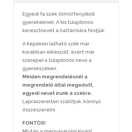
Egyedi fa szék tömörfenyőből
gyerekeknek. A kis tulajdonos
keresztnevét a háttámlára festjük.
A képeken látható szék már
korábban elkészült, ezért már
szerepel a tulajdonos neve a
gyerekszéken.
Minden megrendelésnél a
megrendelő által megadott,
egyedi nevet írunk a székre.
Lapraszerelten szállítjuk, könnyű
összeszerelni.
FONTOS!
Miután a megvásárolni kívánt