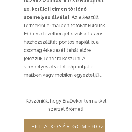
házhozszállítás, illetve Budapest
20. kerületi címen történő
személyes átvétel.
Az elkészült
termékről e-mailben fotókat küldünk.
Ebben a levélben jelezzük a futáros
házhozszállítás pontos napját is, a
csomag érkezését tehát előre
jelezzük, lehet rá készülni. A
személyes átvétel időpontját e-
mailben vagy mobilon egyeztetjük.
Köszönjük, hogy EraDekor termékkel
szerzel örömet!
FEL A KOSÁR GOMBHOZ