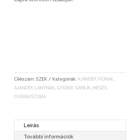
FESTETT
NÉVRESZÓLÓ
GYEREK
SZÉK
KOSÁRBA TESZEM
-
ÁKOMBÁKOM
KERESZTNÉVVEL
Cikkszám:
SZEK
Kategóriák:
AJÁNDÉK FIÚNAK
,
MENNYISÉG
AJÁNDÉK LÁNYNAK
,
GYEREK SÁMLIK
,
MESÉS
GYEREKSZOBA
Leírás
További információk