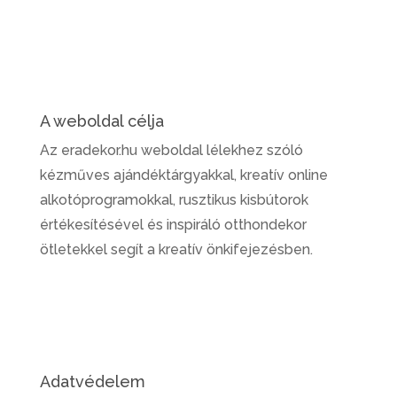
A weboldal célja
Az eradekor.hu weboldal lélekhez szóló
kézműves ajándéktárgyakkal, kreatív online
alkotóprogramokkal, rusztikus kisbútorok
értékesítésével és inspiráló otthondekor
ötletekkel segít a kreatív önkifejezésben.
Adatvédelem