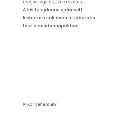
magassága és 27cm széles.
A kis tulajdonos újdonsült
kisbútora sok éven át jóbarátja
lesz a mindennapokban.
Mikor vehető át?