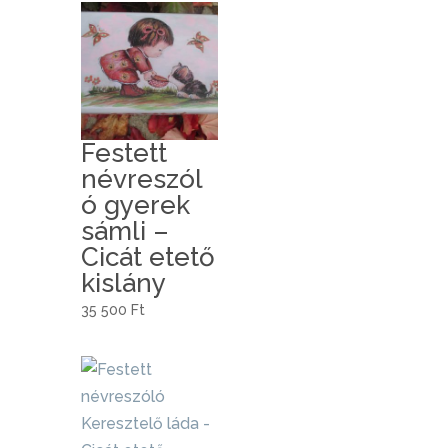
Festett
névreszól
ó gyerek
sámli –
Cicát etető
kislány
35 500
Ft