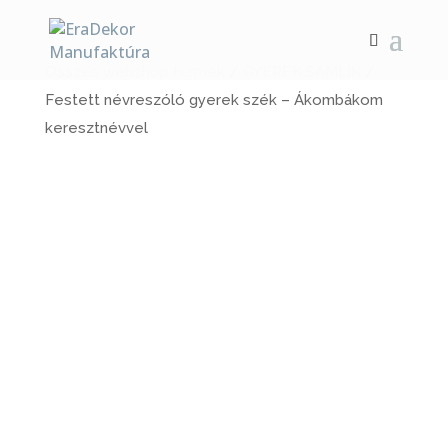
Összes webshop termék
/
GYEREK SÁMLIK
/
Festett névreszóló gyerek szék – Ákombákom
keresztnévvel