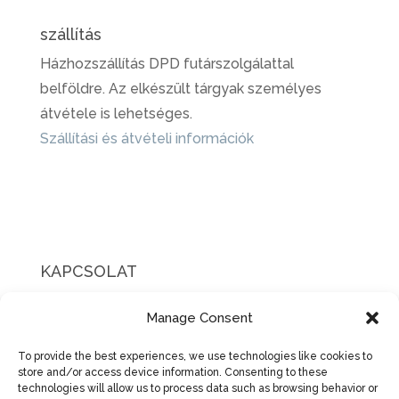
szállítás
Házhozszállítás DPD futárszolgálattal
belföldre. Az elkészült tárgyak személyes
átvétele is lehetséges.
Szállítási és átvételi információk
KAPCSOLAT
Bóta Era & Molnár Réka alapítók
Manage Consent
Budapest
E-mail címünk, kapcsolat >>
To provide the best experiences, we use technologies like cookies to
store and/or access device information. Consenting to these
Gyakori kérdések és
válaszok itt >>
technologies will allow us to process data such as browsing behavior or