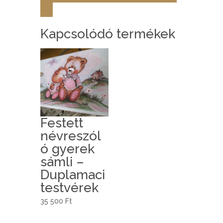
Kapcsolódó termékek
Festett
névreszól
ó gyerek
sámli –
Duplamaci
testvérek
35 500
Ft