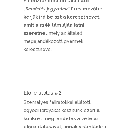
A Pénztár oldalon található
„
Rendelés jegyzetek
” üres mezőbe
kérjük írd be azt a keresztnevet
,
amit a szék támláján látni
szeretnél
, mely az általad
megajándékozott gyermek
keresztneve.
Előre utalás #2
Személyes feliratokkal ellátott
egyedi tárgyakat készítünk, ezért
a
konkrét megrendelés a vételár
előreutalásával, annak számlánkra