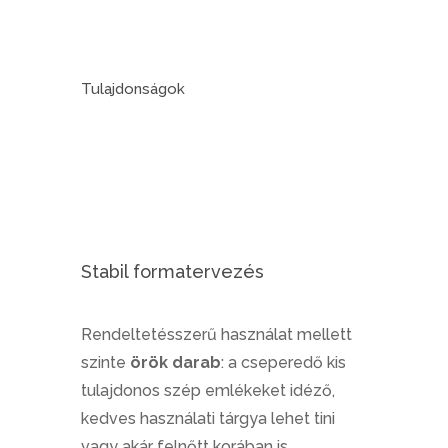
Tulajdonságok
Stabil formatervezés
Rendeltetésszerű használat mellett
szinte
örök darab
: a cseperedő kis
tulajdonos szép emlékeket idéző,
kedves használati tárgya lehet tini
vagy akár felnőtt korában is.