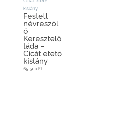
Festett
névreszól
ó
Keresztelő
láda –
Cicát etető
kislány
69 500
Ft