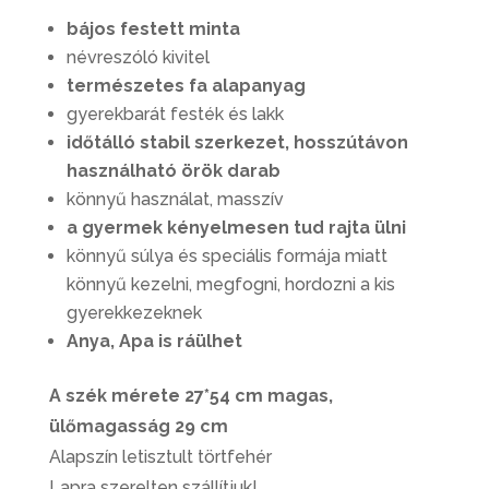
bájos festett minta
névreszóló kivitel
természetes fa alapanyag
gyerekbarát festék és lakk
időtálló stabil szerkezet, hosszútávon
használható örök darab
könnyű használat, masszív
a gyermek kényelmesen tud rajta ülni
könnyű súlya és speciális formája miatt
könnyű kezelni, megfogni, hordozni a kis
gyerekkezeknek
Anya, Apa is ráülhet
A szék mérete 27*54 cm magas,
ülőmagasság 29 cm
Alapszín letisztult törtfehér
Lapra szerelten szállítjuk!