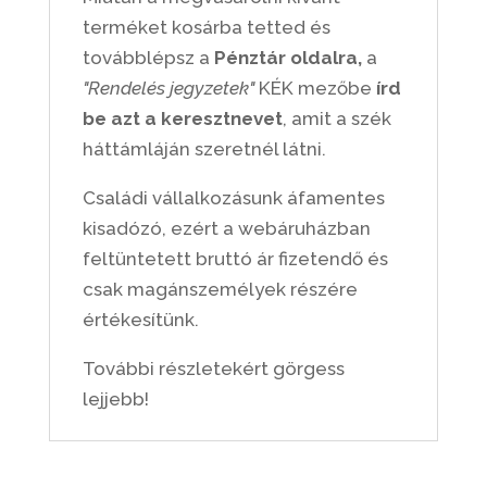
terméket kosárba tetted és
továbblépsz a
Pénztár oldalra,
a
"Rendelés jegyzetek"
KÉK mezőbe
írd
be azt a keresztnevet
, amit a szék
háttámláján szeretnél látni.
Családi vállalkozásunk áfamentes
kisadózó, ezért a webáruházban
feltüntetett bruttó ár fizetendő és
csak magánszemélyek részére
értékesítünk.
További részletekért görgess
lejjebb!