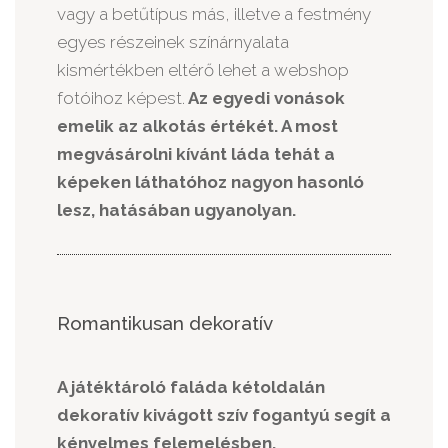
vagy a betűtípus más, illetve a festmény
egyes részeinek színárnyalata
kismértékben eltérő lehet a webshop
fotóihoz képest.
Az egyedi vonások
emelik az alkotás értékét. A most
megvásárolni kívánt láda tehát a
képeken láthatóhoz nagyon hasonló
lesz, hatásában ugyanolyan.
Romantikusan dekoratív
A játéktároló faláda kétoldalán
dekoratív kivágott szív fogantyú segít a
kényelmes felemelésben.