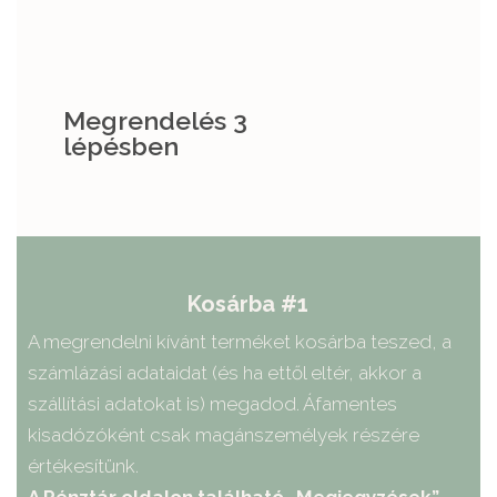
Megrendelés 3
lépésben
Kosárba #1
A megrendelni kívánt terméket kosárba teszed, a
számlázási adataidat (és ha ettől eltér, akkor a
szállítási adatokat is) megadod. Áfamentes
kisadózóként csak magánszemélyek részére
értékesítünk.