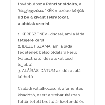
továbblépsz a
Pénztár oldalra,
a
"Megjegyzések"
KÉK mezőbe
kérjük
írd be a kívánt feliratokat,
alábbiak szerint:
KERESZTNÉV +kincsei, ami a láda
tetejére kerül
IDÉZET SZÁMA, ami a láda
fedelének belső oldalára kerül
(választható idézeteket lásd
lejjebb)
ALÁÍRÁS, DÁTUM az idézet alá
kérhető
Családi vállalkozásunk áfamentes
kisadózó, ezért a webáruházban
feltüntetett bruttó ár fizetendő és