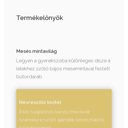
Termékelőnyök
Mesés mintavilág
Legyen a gyerekszoba különleges dísze a
lélekhez szóló bájos mesemintával festett
bútordarab.
Névreszóló kivitel
A kis tulajdonos keresztnevével
személyre szóló ajándék keresztelőre,
születésnapra.