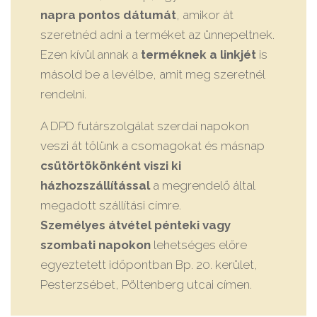
napra pontos dátumát
, amikor át
szeretnéd adni a terméket az ünnepeltnek.
Ezen kívül annak a
terméknek a linkjét
is
másold be a levélbe, amit meg szeretnél
rendelni.
A DPD futárszolgálat szerdai napokon
veszi át tőlünk a csomagokat és másnap
csütörtökönként viszi ki
házhozszállítással
a megrendelő által
megadott szállítási címre.
Személyes átvétel pénteki vagy
szombati napokon
lehetséges előre
egyeztetett időpontban Bp. 20. kerület,
Pesterzsébet, Pöltenberg utcai címen.