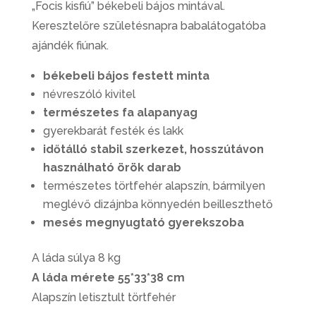
„Focis kisfiú” békebeli bájos mintával.
Keresztelőre születésnapra babalátogatóba
ajándék fiúnak.
békebeli bájos festett minta
névreszóló kivitel
természetes fa alapanyag
gyerekbarát festék és lakk
időtálló stabil szerkezet, hosszútávon
használható örök darab
természetes törtfehér alapszín, bármilyen
meglévő dizájnba könnyedén beilleszthető
mesés megnyugtató gyerekszoba
A láda súlya 8 kg
A láda mérete 55*33*38 cm
Alapszín letisztult törtfehér