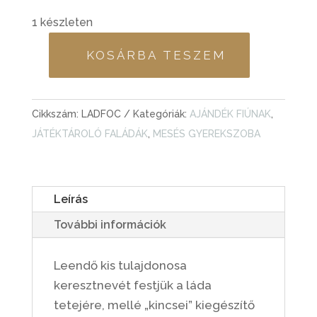
1 készleten
KOSÁRBA TESZEM
FESTETT
NÉVRESZÓLÓ
JÁTÉKTÁROLÓ
Cikkszám:
LADFOC
Kategóriák:
AJÁNDÉK FIÚNAK
,
LÁDA
JÁTÉKTÁROLÓ FALÁDÁK
,
MESÉS GYEREKSZOBA
-
IMÁDOM
A
Leírás
FOCIT
MENNYISÉG
További információk
Leendő kis tulajdonosa
keresztnevét festjük a láda
tetejére, mellé „kincsei” kiegészítő