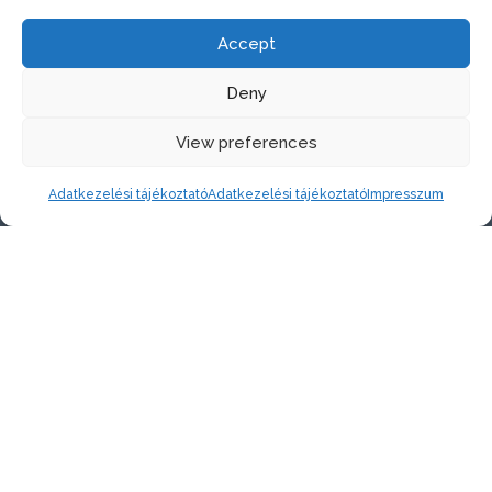
Általános szerződési feltételek
Szállítási és fizetési információk
Accept
Impresszum
Deny
View preferences
Adatkezelési tájékoztató
Adatkezelési tájékoztató
Impresszum
szállítás
Házhozszállítás DPD futárszolgálattal belföldre. Az elkészült
tárgyak személyes átvétele is lehetséges.
Szállítási és átvételi információk