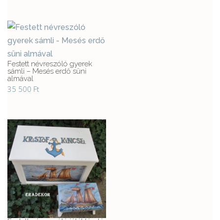
Festett névreszóló gyerek
sámli – Mesés erdő süni
almával
35 500
Ft