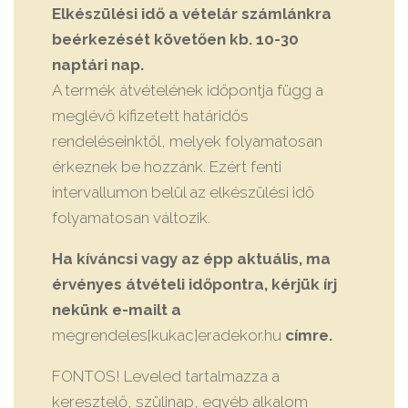
Elkészülési idő a vételár számlánkra
beérkezését követően kb. 10-30
naptári nap.
A termék átvételének időpontja függ a
meglévő kifizetett határidős
rendeléseinktől, melyek folyamatosan
érkeznek be hozzánk. Ezért fenti
intervallumon belül az elkészülési idő
folyamatosan változik.
Ha kíváncsi vagy az épp aktuális, ma
érvényes átvételi időpontra, kérjük írj
nekünk e-mailt a
megrendeles[kukac]eradekor.hu
címre.
FONTOS! Leveled tartalmazza a
keresztelő, szülinap, egyéb alkalom