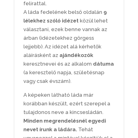
felirattal.
A láda fedelének belső oldalán
9
lélekhez szóló idézet
közül lehet
választani, ezek benne vannak az
árban (idézetekhez görgess
lejjebb). Az idézet alá kérhetők
aláírásként az
ajándékozók
keresztnevei és az alkalom
dátuma
(a keresztelő napja, születésnap
vagy csak évszám).
A képeken látható láda már
korábban készült, ezért szerepel a
tulajdonos neve a kincsesládán.
Minden megrendelésnél egyedi
nevet írunk a ládára.
Tehát