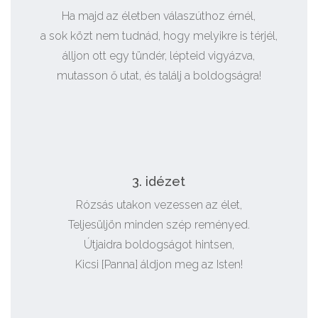
Ha majd az életben válaszúthoz érnél,
a sok közt nem tudnád, hogy melyikre is térjél,
álljon ott egy tündér, lépteid vigyázva,
mutasson ő utat, és találj a boldogságra!
3. idézet
Rózsás utakon vezessen az élet,
Teljesüljön minden szép reményed.
Útjaidra boldogságot hintsen,
Kicsi [Panna] áldjon meg az Isten!