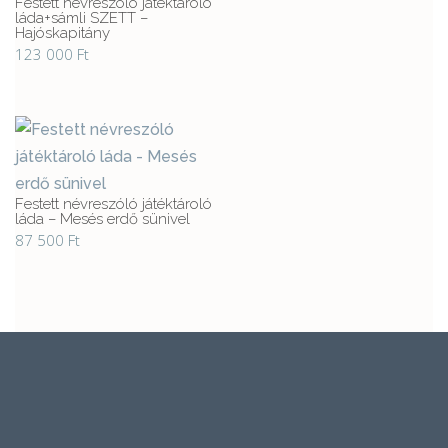
Festett névreszóló játéktároló
láda+sámli SZETT –
Hajóskapitány
123 000
Ft
Festett névreszóló játéktároló
láda – Mesés erdő sünivel
87 500
Ft