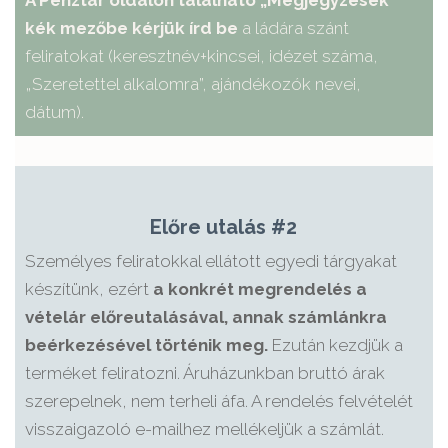
A Pénztár oldalon található „Megjegyzések”
kék mezőbe kérjük írd be
a ládára szánt
feliratokat (keresztnév+kincsei, idézet száma,
„Szeretettel alkalomra”, ajándékozók nevei,
dátum).
Előre utalás #2
Személyes feliratokkal ellátott egyedi tárgyakat
készítünk, ezért
a konkrét megrendelés a
vételár előreutalásával, annak számlánkra
beérkezésével történik meg.
Ezután kezdjük a
terméket feliratozni. Áruházunkban bruttó árak
szerepelnek, nem terheli áfa. A rendelés felvételét
visszaigazoló e-mailhez mellékeljük a számlát.