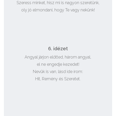
Szeress minket, hisz mi is nagyon szeretünk,
oly jó elmondani, hogy Te vagy nekünk!
6. idézet
Angyal járjon előtted, három angyal,
el ne engedje kezedet!
Nevük is van, lásd ide írom:
Hit, Remény és Szeretet.