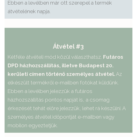
Ebben a levélben már ott szerepel a termék
átvételének napja.
Átvétel #3
Kétféle átvételi mód közül választhatsz.
Futáros
DPD házhozszállítás, illetve Budapest 20.
kerületi címen történő személyes átvétel.
Az
elkészült termékről e-mailben fotókat küldünk.
Ebben a levélben jelezzük a futáros
házhozszállítás pontos napját is, a csomag
érkezését tehát előre jelezzük, lehet rá készülni. A
személyes átvétel időpontját e-mailben vagy
mobilon egyeztetjük.