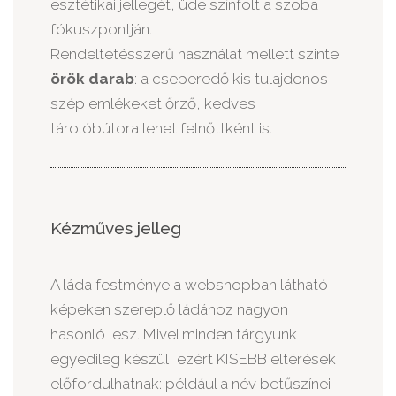
esztétikai jellegét, üde színfolt a szoba
fókuszpontján.
Rendeltetésszerű használat mellett szinte
örök darab
: a cseperedő kis tulajdonos
szép emlékeket őrző, kedves
tárolóbútora lehet felnőttként is.
Kézműves jelleg
A láda festménye a webshopban látható
képeken szereplő ládához nagyon
hasonló lesz. Mivel minden tárgyunk
egyedileg készül, ezért KISEBB eltérések
előfordulhatnak: például a név betűszínei