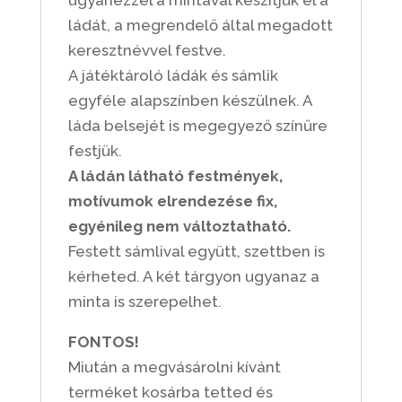
ugyanezzel a mintával készítjük el a
ládát, a megrendelő által megadott
keresztnévvel festve.
A játéktároló ládák és sámlik
egyféle alapszínben készülnek. A
láda belsejét is megegyező színűre
festjük.
A ládán látható festmények,
motívumok elrendezése fix,
egyénileg nem változtatható.
Festett sámlival együtt, szettben is
kérheted. A két tárgyon ugyanaz a
minta is szerepelhet.
FONTOS!
Miután a megvásárolni kívánt
terméket kosárba tetted és