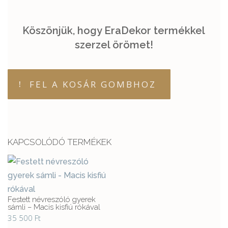
Köszönjük, hogy EraDekor termékkel
szerzel örömet!
FEL A KOSÁR GOMBHOZ
KAPCSOLÓDÓ TERMÉKEK
Festett névreszóló gyerek
sámli – Macis kisfiú rókával
35 500
Ft