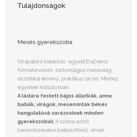
Tulajdonságok
Mesés gyerekszoba
Strapabíró kialakítás, egyedi EraDekor
formatervezés, biztonságos mesevilág
,
esztétikai élmény, praktikus tároló. Mindez
egyetlen kisbútorban.
A ládára festett bájos állatkák, anno
babák, virágok, meseminták békés
hangulatúvá varázsolnak minden
gyerekszobát.
A szoba adott
berendezésébe beilleszthető, emeli