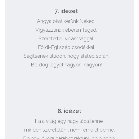
7. idézet
Angyalokat kérünk Néked,
Vigyázzanak éberen Téged.
Szeretettel, vidámsággal,
Földi-Égi szép csodákkal
Segítsenek utadon, hogy életed során,
Boldog legyél nagyon-nagyon!
8. idézet
Ha a világ egy nagy láda lenne,
minden szeretetünk nem férne el benne.
De egy jókora darabot raktunk bele ebbe,