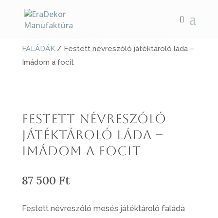
Összes webshop termék
/
JÁTÉKTÁROLÓ
FALÁDÁK
/ Festett névreszóló játéktároló láda –
Imádom a focit
Festett névreszóló
játéktároló láda –
Imádom a focit
87 500
Ft
Festett névreszóló mesés játéktároló faláda