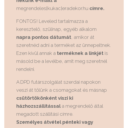
nekünk e-mailt a
megrendeles[kukac]eradekor.hu
címre.
FONTOS! Leveled tartalmazza a
keresztelő, szülinap, egyéb alkalom
napra pontos dátumát
, amikor át
szeretnéd adni a terméket az ünnepeltnek.
Ezen kívül annak a
terméknek a linkjét
is
másold be a levélbe, amit meg szeretnél
rendelni.
A DPD futárszolgálat szerdai napokon
veszi át tőlünk a csomagokat és másnap
csütörtökönként viszi ki
házhozszállítással
a megrendelő által
megadott szállítási címre.
Személyes átvétel pénteki vagy