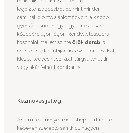
minimális. Kialakítása a lehető
legbiztonságosabb, de mint minden
sámlinál: eleinte ajánlott figyelni a kisebb
gyerkőcöknél, hogy a gyermek a sámli
közepére üljön-álljon. Rendeltetésszerű
használat mellett szinte
örök darab
: a
cseperedő kis tulajdonos szép emlékeket
idéző, kedves használati tárgya lehet tini
vagy akár felnőtt korában is.
Kézműves jelleg
A sámli festménye a webshopban látható
képeken szereplő sámlihoz nagyon