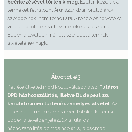
beérkezésével történik meg.
Ezután kezdjük a
terméket feliratozni. Áruházunkban bruttó árak
szerepelnek, nem terheli áfa. A rendelés felvételét
visszaigazoló e-mailhez mellékeljük a számlát.
Ebben a levélben már ott szerepel a termék
átvételének napja.
Átvétel #3
Kétféle átvételi mód közül választhatsz.
Futáros
DPD házhozszállítás, illetve Budapest 20.
kerületi címen történő személyes átvétel.
Az
elkészült termékről e-mailben fotókat küldünk.
Ebben a levélben jelezzük a futáros
házhozszállítás pontos napját is, a csomag