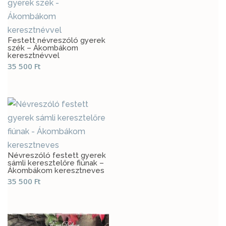
Festett névreszóló gyerek
szék – Ákombákom
keresztnévvel
35 500
Ft
Névreszóló festett gyerek
sámli keresztelőre fiúnak –
Ákombákom keresztneves
35 500
Ft