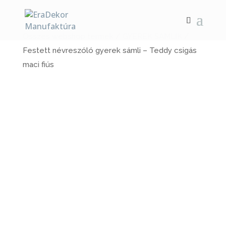
Összes webshop termék
/
GYEREK SÁMLIK
/
Festett névreszóló gyerek sámli – Teddy csigás
maci fiús