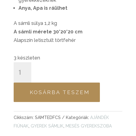
gyerekkezeknek
Anya, Apa is ráülhet
A sámli súlya 1,2 kg
A sámli mérete 30*20*20 cm
Alapszín letisztult törtfehér
3 készleten
FESTETT
NÉVRESZÓLÓ
GYEREK
SÁMLI
KOSÁRBA TESZEM
-
TEDDY
CSIGÁS
Cikkszám:
SAMTEDFCS
Kategóriák:
AJÁNDÉK
MACI
FIÚNAK
,
GYEREK SÁMLIK
,
MESÉS GYEREKSZOBA
FIÚS