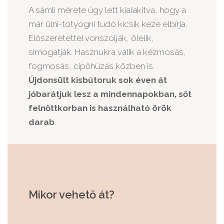
A sámli mérete úgy lett kialakítva, hogy a
már ülni-totyogni tudó kicsik keze elbírja.
Előszeretettel vonszolják, ölelik,
simogatják. Hasznukra válik a kézmosás,
fogmosás, cipőhúzás közben is.
Újdonsült kisbútoruk sok éven át
jóbarátjuk lesz a mindennapokban, sőt
felnőttkorban is használható örök
darab
.
Mikor vehető át?