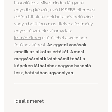
hasonló lesz. Mivel minden tárgyunk
egyedileg készül, ezért KISEBB eltérések
előfordulhatnak: például a név betűszínei
vagy a betűtípus más, illetve a festmény
egyes részeinek színárnyalata
kismértékben
eltérő lehet a webshop
fotóihoz képest.
Az egyedi vonások
emelik az alkotás értékét. A most
megvásárolni kívánt sámli tehát a
képeken láthatóhoz nagyon hasonló
lesz, hatásában ugyanolyan.
Ideális méret