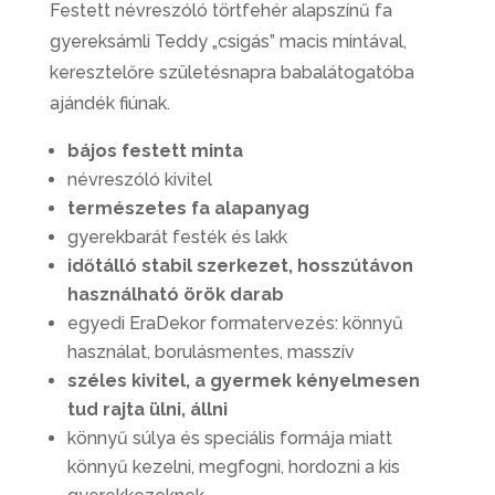
Festett névreszóló törtfehér alapszínű fa
gyereksámli Teddy „csigás” macis mintával,
keresztelőre születésnapra babalátogatóba
ajándék fiúnak.
bájos festett minta
névreszóló kivitel
természetes fa alapanyag
gyerekbarát festék és lakk
időtálló stabil szerkezet, hosszútávon
használható örök darab
egyedi EraDekor formatervezés: könnyű
használat, borulásmentes, masszív
széles kivitel, a gyermek kényelmesen
tud rajta ülni, állni
könnyű súlya és speciális formája miatt
könnyű kezelni, megfogni, hordozni a kis