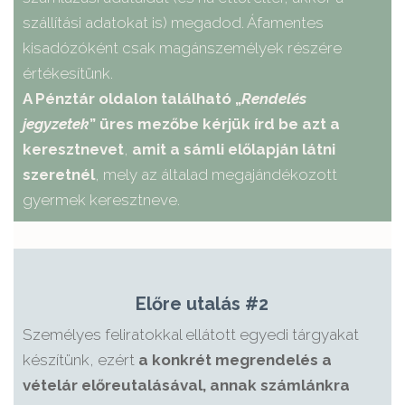
szállítási adatokat is) megadod. Áfamentes
kisadózóként csak magánszemélyek részére
értékesítünk.
A Pénztár oldalon található „
Rendelés
jegyzetek
” üres mezőbe kérjük írd be azt a
keresztnevet
,
amit a sámli előlapján látni
szeretnél
, mely az általad megajándékozott
gyermek keresztneve.
Előre utalás #2
Személyes feliratokkal ellátott egyedi tárgyakat
készítünk, ezért
a konkrét megrendelés a
vételár előreutalásával, annak számlánkra