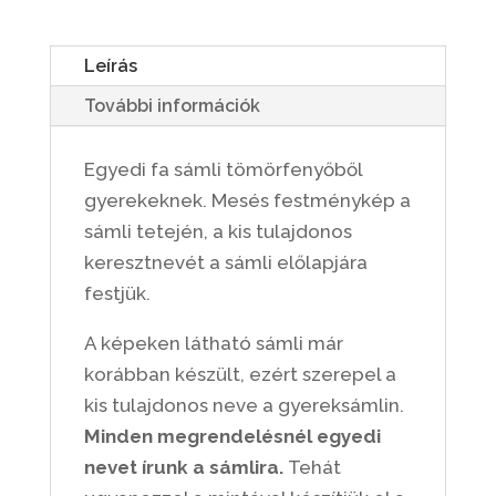
MENNYISÉG
Leírás
További információk
Egyedi fa sámli tömörfenyőből
gyerekeknek. Mesés festménykép a
sámli tetején, a kis tulajdonos
keresztnevét a sámli előlapjára
festjük.
A képeken látható sámli már
korábban készült, ezért szerepel a
kis tulajdonos neve a gyereksámlin.
Minden megrendelésnél egyedi
nevet írunk a sámlira.
Tehát