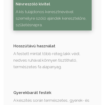
Névreszóló kivitel
A kis tulajdonos keresztnevével
személyre szóló ajándék keresztelőre,
születésnapra.
Hosszútávú használat
A festett mintát több réteg lakk védi,
nedves ruhával könnyen tisztítható,
természetes fa alapanyag.
Gyerekbarát festék
A készítés során természetes, gyerek- és