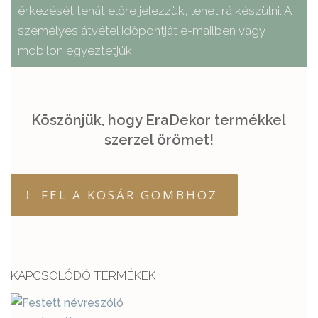
érkezését tehát előre jelezzük, lehet rá készülni. A
személyes átvétel időpontját e-mailben vagy
mobilon egyeztetjük.
Köszönjük, hogy EraDekor termékkel
szerzel örömet!
FEL A KOSÁR GOMBHOZ
KAPCSOLÓDÓ TERMÉKEK