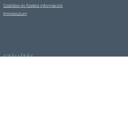
Szállítási és fizetési információk
Impresszum
szállítás
Házhozszállítás DPD futárszolgálattal belföldre. Az elkészült
tárgyak személyes átvétele is lehetséges.
Szállítási és átvételi információk
KAPCSOLAT