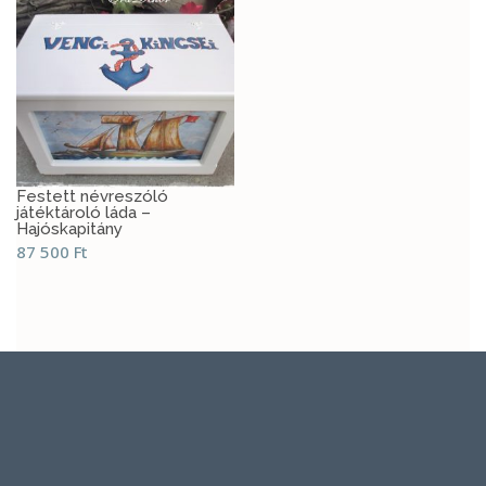
Festett névreszóló
játéktároló láda –
Hajóskapitány
87 500
Ft