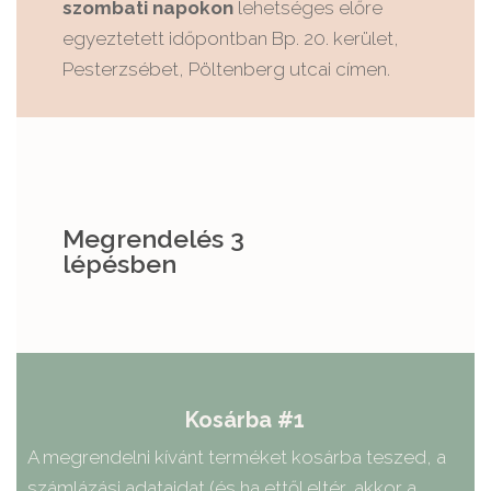
szombati napokon
lehetséges előre
egyeztetett időpontban Bp. 20. kerület,
Pesterzsébet, Pöltenberg utcai címen.
Megrendelés 3
lépésben
Kosárba #1
A megrendelni kívánt terméket kosárba teszed, a
számlázási adataidat (és ha ettől eltér, akkor a