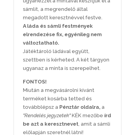
ugyanezzel a mintával készítjük el a
sámlit, a megrendelő által
megadott keresztnévvel festve.
A láda és sámli festmények
elrendezése fix, egyénileg nem
változtatható.
Játéktároló ládával együtt,
szettben is kérheted. A két tárgyon
ugyanaz a minta is szerepelhet.
FONTOS!
Miután a megvásárolni kívánt
terméket kosárba tetted és
továbblépsz a
Pénztár oldalra,
a
"Rendelés jegyzetek"
KÉK mezőbe
írd
be azt a keresztnevet
, amit a sámli
előlapján szeretnél látni!