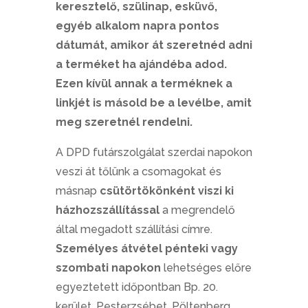
keresztelő, szülinap, esküvő,
egyéb alkalom napra pontos
dátumát, amikor át szeretnéd adni
a terméket ha ajándéba adod.
Ezen kívül annak a terméknek a
linkjét is másold be a levélbe, amit
meg szeretnél rendelni.
A DPD futárszolgálat szerdai napokon
veszi át tőlünk a csomagokat és
másnap
csütörtökönként viszi ki
házhozszállítással
a megrendelő
által megadott szállítási címre.
Személyes átvétel pénteki vagy
szombati napokon
lehetséges előre
egyeztetett időpontban Bp. 20.
kerület, Pesterzsébet, Pöltenberg