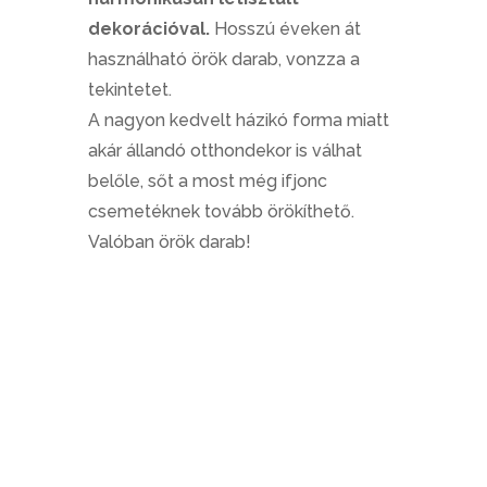
dekorációval.
Hosszú éveken át
használható örök darab, vonzza a
tekintetet.
A nagyon kedvelt házikó forma miatt
akár állandó otthondekor is válhat
belőle, sőt a most még ifjonc
csemetéknek tovább örökíthető.
Valóban örök darab!