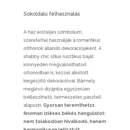
Sokoldalú felhasználás
A ház erőteljes szimbólum,
szeretettel használják a romantikus
otthonok állandó dekorációjaként. A
shabby chic stílus rusztikus báját
könnyedén megvalósíthatod
ottonodban is, kézzel alkotott
kiegészítő dekorációval. Bármely
meglévő dizájnba egyszerűen
beilleszthető, természetes pasztell
alapszín.
Gyorsan teremthetsz
finoman ízléses békés hangulatot:
nem tolakodóan hivalkodó, hanem
harmonikusan letisztult