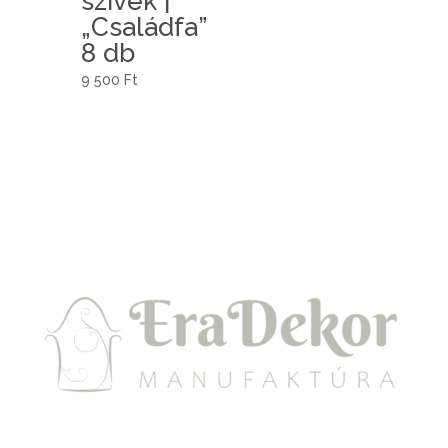
szívek |
„Családfa”
8 db
9 500
Ft