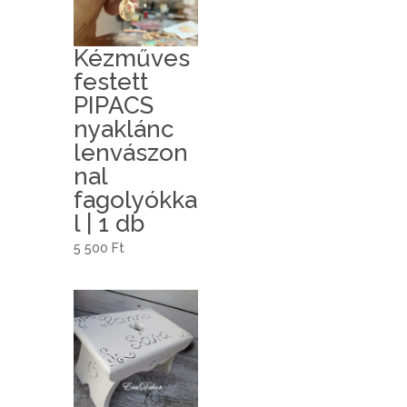
Kézműves
festett
PIPACS
nyaklánc
lenvászon
nal
fagolyókka
l | 1 db
5 500
Ft