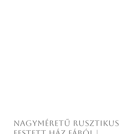
Nagyméretű rusztikus
festett ház fából |