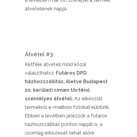
a levélben már ott szerepel a termék
átvételének napja.
Átvétel #3
Kétféle átvételi mód közül
választhatsz.
Futáros DPD
házhozszállítás, illetve Budapest
20. kerületi címen történő
személyes átvétel.
Az elkészült
termékről e-mailben fotókat küldünk.
Ebben a levélben jelezzük a futáros
házhozszállítás pontos napját is, a
csomag érkezését tehát előre