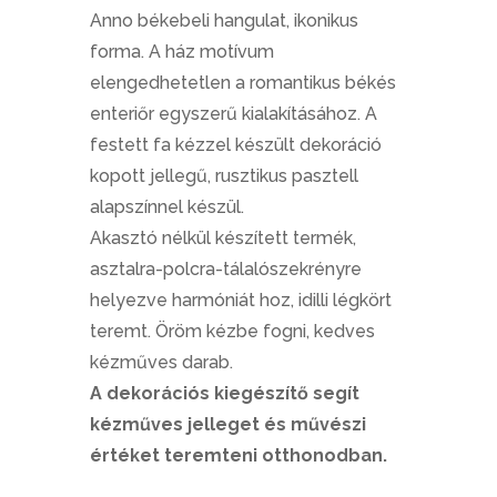
Anno békebeli hangulat, ikonikus
forma. A ház motívum
elengedhetetlen a romantikus békés
enteriőr egyszerű kialakításához. A
festett fa kézzel készült dekoráció
kopott jellegű, rusztikus pasztell
alapszínnel készül.
Akasztó nélkül készített termék,
asztalra-polcra-tálalószekrényre
helyezve harmóniát hoz, idilli légkört
teremt. Öröm kézbe fogni, kedves
kézműves darab.
A dekorációs kiegészítő segít
kézműves jelleget és művészi
értéket teremteni otthonodban.