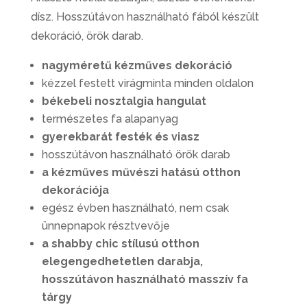
dísz. Hosszútávon használható fából készült
dekoráció, örök darab.
nagyméretű kézműves dekoráció
kézzel festett virágminta minden oldalon
békebeli nosztalgia hangulat
természetes fa alapanyag
gyerekbarát festék és viasz
hosszútávon használható örök darab
a kézműves művészi hatású otthon
dekorációja
egész évben használható, nem csak
ünnepnapok résztvevője
a shabby chic stílusú otthon
elegengedhetetlen darabja,
hosszútávon használható masszív fa
tárgy