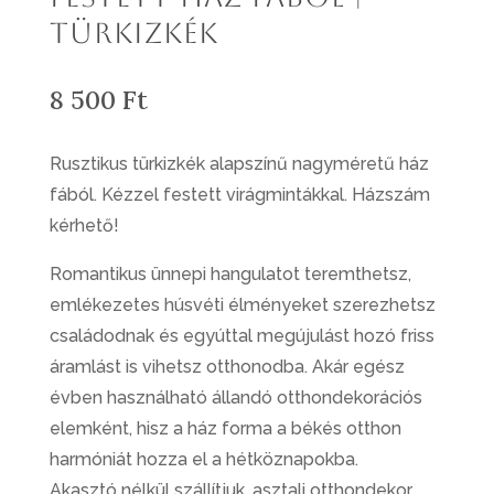
Türkizkék
8 500
Ft
Rusztikus türkizkék alapszínű nagyméretű ház
fából. Kézzel festett virágmintákkal. Házszám
kérhető!
Romantikus ünnepi hangulatot teremthetsz,
emlékezetes húsvéti élményeket szerezhetsz
családodnak és egyúttal megújulást hozó friss
áramlást is vihetsz otthonodba. Akár egész
évben használható állandó otthondekorációs
elemként, hisz a ház forma a békés otthon
harmóniát hozza el a hétköznapokba.
Akasztó nélkül szállítjuk, asztali otthondekor