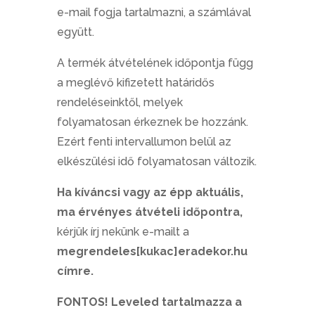
e-mail fogja tartalmazni, a számlával
együtt.
A termék átvételének időpontja függ
a meglévő kifizetett határidős
rendeléseinktől, melyek
folyamatosan érkeznek be hozzánk.
Ezért fenti intervallumon belül az
elkészülési idő folyamatosan változik.
Ha kíváncsi vagy az épp aktuális,
ma érvényes átvételi időpontra,
kérjük írj nekünk e-mailt a
megrendeles[kukac]eradekor.hu
címre.
FONTOS! Leveled tartalmazza a