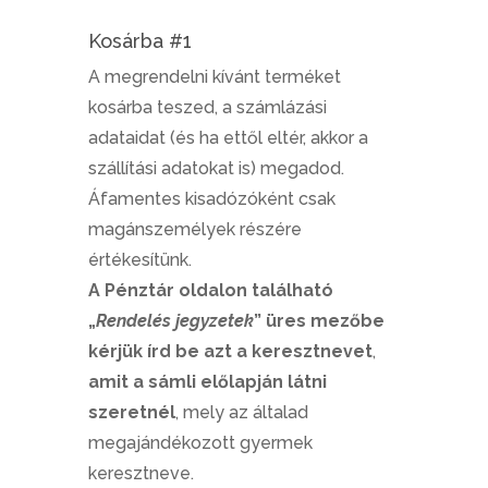
Kosárba #1
A megrendelni kívánt terméket
kosárba teszed, a számlázási
adataidat (és ha ettől eltér, akkor a
szállítási adatokat is) megadod.
Áfamentes kisadózóként csak
magánszemélyek részére
értékesítünk.
A Pénztár oldalon található
„
Rendelés jegyzetek
” üres mezőbe
kérjük írd be azt a keresztnevet
,
amit a sámli előlapján látni
szeretnél
, mely az általad
megajándékozott gyermek
keresztneve.