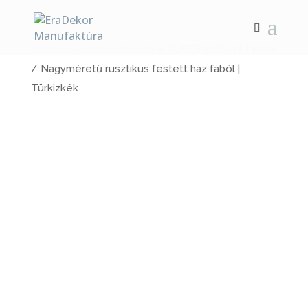
Összes webshop termék
/
RUSZTIKUS OTTHON
/ Nagyméretű rusztikus festett ház fából |
Türkizkék