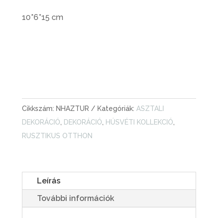
10*6*15 cm
KOSÁRBA TESZEM
NAGYMÉRETŰ
RUSZTIKUS
FESTETT
Cikkszám:
NHAZTUR
Kategóriák:
ASZTALI
HÁZ
DEKORÁCIÓ
,
DEKORÁCIÓ
,
HÚSVÉTI KOLLEKCIÓ
,
FÁBÓL
RUSZTIKUS OTTHON
|
TÜRKIZKÉK
MENNYISÉG
Leírás
További információk