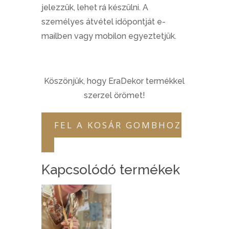
jelezzük, lehet rá készülni. A
személyes átvétel időpontját e-
mailben vagy mobilon egyeztetjük.
Köszönjük, hogy EraDekor termékkel
szerzel örömet!
FEL A KOSÁR GOMBHOZ
Kapcsolódó termékek