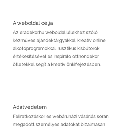
A weboldal célja
Az eradekor.hu weboldal lélekhez szóló
kézműves ajándéktárgyakkal, kreatív online
alkotóprogramokkal, rusztikus kisbútorok
értékesítésével és inspiráló otthondekor
ötletekkel segít a kreatív önkifejezésben.
Adatvédelem
Feliratkozáskor és webáruházi vásárlás során
megadott személyes adatokat bizalmasan