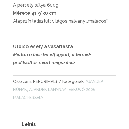
A persely súlya 600g
Mérete 41*9*30 cm
Alapszín letisztult világos halvány „malacos”
Utolsó esély a vásárlásra.
Miután a készlet elfogyott, a termék
profilváltás miatt megszűnik.
Cikkszám:
PERORIMAL1
Kategóriák:
AJÁNDÉK
FIÚNAK
,
AJÁNDÉK LÁNYNAK
,
ESKÜVŐ 2026
,
MALACPERSELY
Leírás