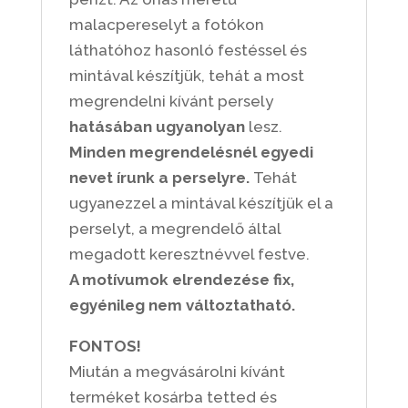
malacpereselyt a fotókon
láthatóhoz hasonló festéssel és
mintával készítjük, tehát a most
megrendelni kívánt persely
hatásában ugyanolyan
lesz.
Minden megrendelésnél egyedi
nevet írunk a perselyre.
Tehát
ugyanezzel a mintával készítjük el a
perselyt, a megrendelő által
megadott keresztnévvel festve.
A motívumok elrendezése fix,
egyénileg nem változtatható.
FONTOS!
Miután a megvásárolni kívánt
terméket kosárba tetted és