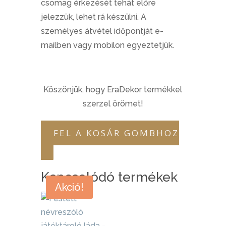
csomag érkezését tehát előre
jelezzük, lehet rá készülni. A
személyes átvétel időpontját e-
mailben vagy mobilon egyeztetjük.
Köszönjük, hogy EraDekor termékkel
szerzel örömet!
FEL A KOSÁR GOMBHOZ
Kapcsolódó termékek
Akció!