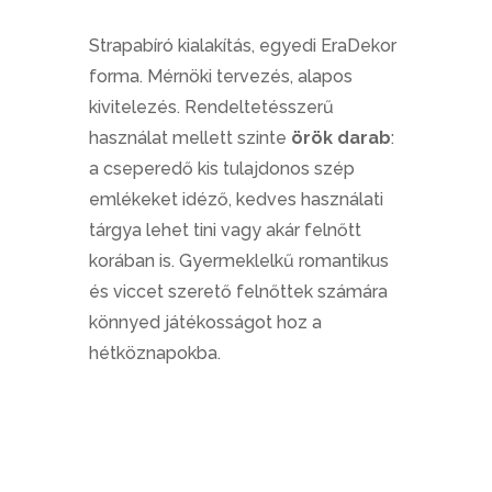
Strapabíró kialakítás, egyedi EraDekor
forma. Mérnöki tervezés, alapos
kivitelezés. Rendeltetésszerű
használat mellett szinte
örök darab
:
a cseperedő kis tulajdonos szép
emlékeket idéző, kedves használati
tárgya lehet tini vagy akár felnőtt
korában is. Gyermeklelkű romantikus
és viccet szerető felnőttek számára
könnyed játékosságot hoz a
hétköznapokba.