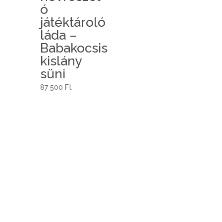
ó
játéktároló
láda –
Babakocsis
kislány
süni
87 500
Ft