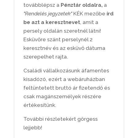
továbblépsz a
Pénztár oldalra,
a
"Rendelés jegyzetek"
KÉK mezőbe
írd
be azt a keresztnevet
, amit a
persely oldalán szeretnél látni!
Esküvőre szánt perselynél 2
keresztnév és az esküvő dátuma
szerepelhet rajta.
Családi vállalkozásunk áfamentes
kisadózó, ezért a webáruházban
feltüntetett bruttó ár fizetendő és
csak magánszemélyek részére
értékesítünk.
További részletekért görgess
lejjebb!