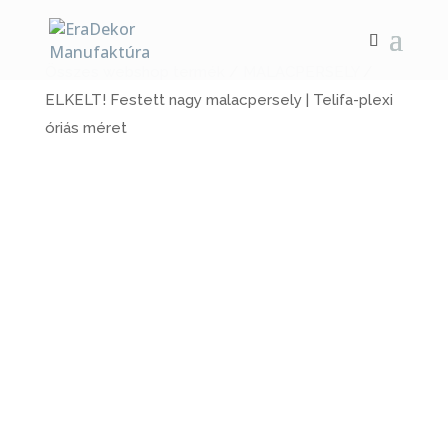
Összes webshop termék
/
MALACPERSELY
/
ELKELT! Festett nagy malacpersely | Telifa-plexi
óriás méret