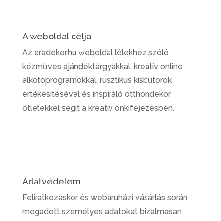
A weboldal célja
Az eradekor.hu weboldal lélekhez szóló
kézműves ajándéktárgyakkal, kreatív online
alkotóprogramokkal, rusztikus kisbútorok
értékesítésével és inspiráló otthondekor
ötletekkel segít a kreatív önkifejezésben.
Adatvédelem
Feliratkozáskor és webáruházi vásárlás során
megadott személyes adatokat bizalmasan