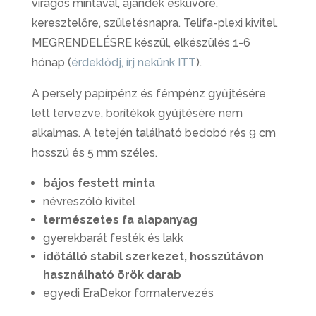
virágos mintával, ajándék esküvőre,
keresztelőre, születésnapra. Telifa-plexi kivitel.
MEGRENDELÉSRE készül, elkészülés 1-6
hónap (
érdeklődj, írj nekünk ITT
).
A persely papírpénz és fémpénz gyűjtésére
lett tervezve, borítékok gyűjtésére nem
alkalmas. A tetején található bedobó rés 9 cm
hosszú és 5 mm széles.
bájos festett minta
névreszóló kivitel
természetes fa alapanyag
gyerekbarát festék és lakk
időtálló stabil szerkezet, hosszútávon
használható örök darab
egyedi EraDekor formatervezés