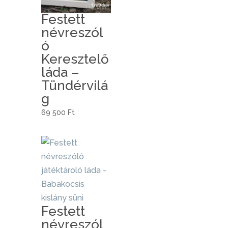
Festett
névreszól
ó
Keresztelő
láda –
Tündérvilá
g
69 500
Ft
Festett
névreszól